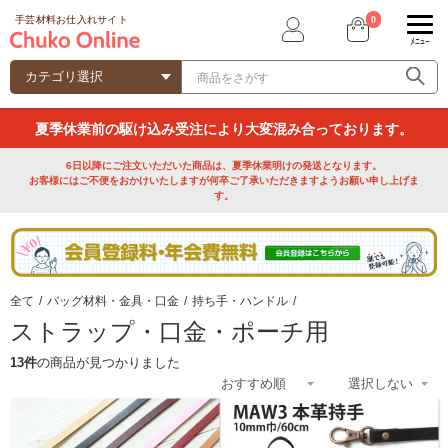
0
手芸材料お仕入れサイト
ﾒﾆｭｰ
夏季休業前の駆け込み受注により大変混み合っております。
6日以降にご注文いただいた商品は、夏季休業明けの発送となります。
お客様にはご不便をおかけいたしますが何卒ご了承いただきますようお願い申し上げま
す。
全て
/
バッグ材料・金具・口金
/
持ち手・ハンドル
/
ストラップ・口金・ポーチ用
13件
の商品が見つかりました