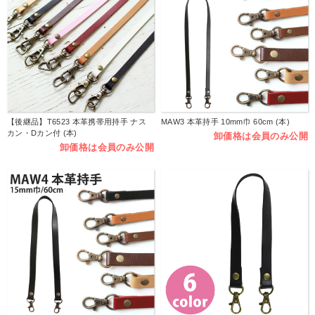
【後継品】T6523 本革携帯用持手 ナス
MAW3 本革持手 10mm巾 60cm (本)
カン・Dカン付 (本)
卸価格は会員のみ公開
卸価格は会員のみ公開