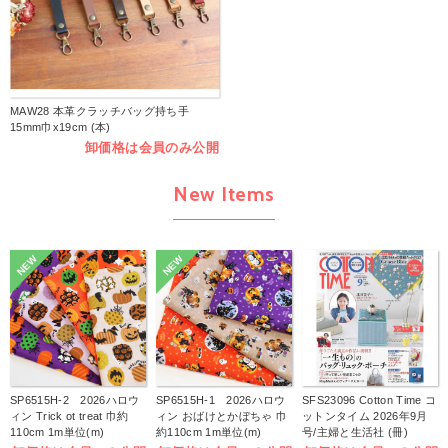
MAW28 本革クラッチバッグ持ち手
15mm巾x19cm (本)
卸価格は会員のみ公開
New Items
NEW
NEW
SP6515H-2 2026ハロウ
SP6515H-1 2026ハロウ
SFS23096 Cotton Time コ
ィン Trick ot treat 巾約
ィン おばけとかぼちゃ 巾
ットンタイム 2026年9月
110cm 1m単位(m)
約110cm 1m単位(m)
号/主婦と生活社 (冊)