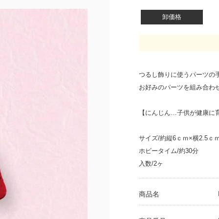
卸価格
つるし飾りに使うパーツの
お好みのパーツを組み合わ
【にんじん…子供が健康に
サイズ/約縦6ｃｍ×横2.5ｃ
ホビータイム/約30分
入数/2ヶ
商品名