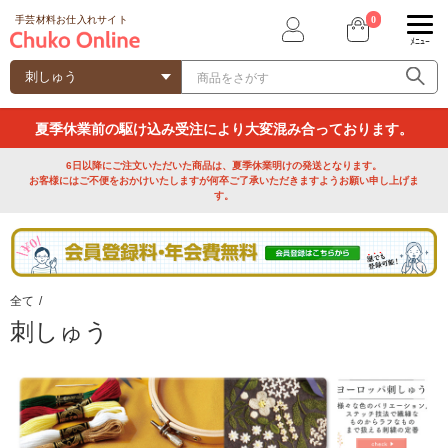
0
手芸材料お仕入れサイト
ﾒﾆｭｰ
夏季休業前の駆け込み受注により大変混み合っております。
6日以降にご注文いただいた商品は、夏季休業明けの発送となります。
お客様にはご不便をおかけいたしますが何卒ご了承いただきますようお願い申し上げま
す。
全て
/
刺しゅう