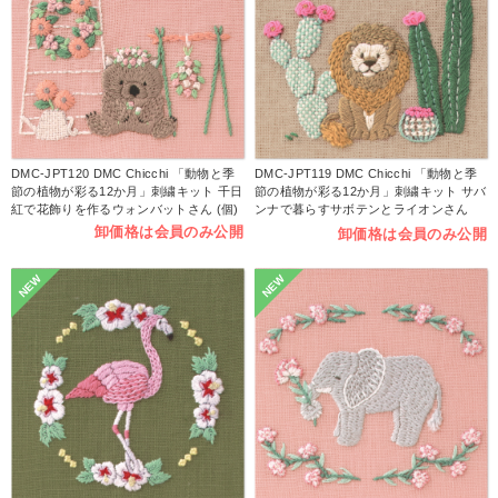
DMC-JPT120 DMC Chicchi 「動物と季
DMC-JPT119 DMC Chicchi 「動物と季
節の植物が彩る12か月」刺繍キット 千日
節の植物が彩る12か月」刺繍キット サバ
紅で花飾りを作るウォンバットさん (個)
ンナで暮らすサボテンとライオンさん
(個)
卸価格は会員のみ公開
卸価格は会員のみ公開
NEW
NEW