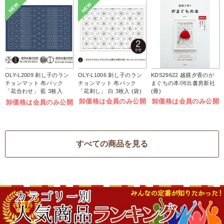
NEW
NEW
OLY-L2009 刺し子のラン
OLY-L1006 刺し子のラン
KDS29622 越膳夕香のが
チョンマット 布パック
チョンマット 布パック
まぐちの本/河出書房新社
「花合わせ」 藍 3枚入
「花刺し」 白 3枚入 (袋)
(冊)
(袋)
卸価格は会員のみ公開
卸価格は会員のみ公開
卸価格は会員のみ公開
すべての商品を見る