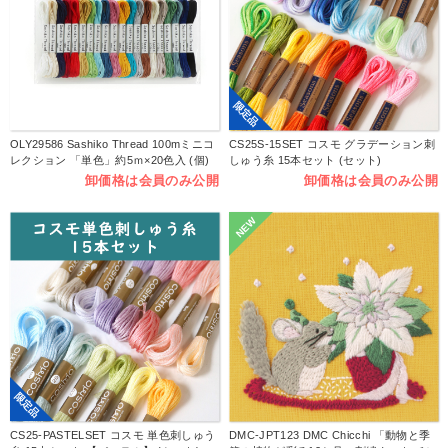
限定品
OLY29586 Sashiko Thread 100mミニコ
CS25S-15SET コスモ グラデーション刺
レクション 「単色」約5ｍ×20色入 (個)
しゅう糸 15本セット (セット)
卸価格は会員のみ公開
卸価格は会員のみ公開
NEW
限定品
CS25-PASTELSET コスモ 単色刺しゅう
DMC-JPT123 DMC Chicchi 「動物と季