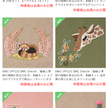
糸 15本セット 【パステル】 (セット)
節の植物が彩る12か月」刺繍キット チン
チラさんがポインセチアをデコレーショ
卸価格は会員のみ公開
ン (個)
卸価格は会員のみ公開
NEW
NEW
DMC-JPT122 DMC Chicchi 「動物と季
DMC-JPT121 DMC Chicchi 「動物と季
節の植物が彩る12か月」刺繍キット エリ
節の植物が彩る12か月」刺繍キット 金木
カのアーチの下で眠るレッサーパンダさ
犀の香りを楽しむキリンさん(個)
ん (個)
卸価格は会員のみ公開
卸価格は会員のみ公開
NEW
NEW