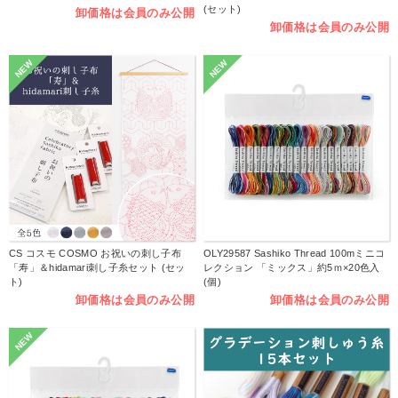
(セット)
卸価格は会員のみ公開
卸価格は会員のみ公開
NEW
NEW
CS コスモ COSMO お祝いの刺し子布
OLY29587 Sashiko Thread 100mミニコ
「寿」＆hidamari刺し子糸セット (セッ
レクション 「ミックス」約5ｍ×20色入
ト)
(個)
卸価格は会員のみ公開
卸価格は会員のみ公開
NEW