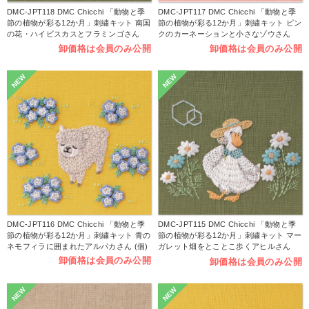
DMC-JPT118 DMC Chicchi 「動物と季
DMC-JPT117 DMC Chicchi 「動物と季
節の植物が彩る12か月」刺繍キット 南国
節の植物が彩る12か月」刺繍キット ピン
の花・ハイビスカスとフラミンゴさん
クのカーネーションと小さなゾウさん
(個)
(個)
卸価格は会員のみ公開
卸価格は会員のみ公開
NEW
NEW
DMC-JPT116 DMC Chicchi 「動物と季
DMC-JPT115 DMC Chicchi 「動物と季
節の植物が彩る12か月」刺繍キット 青の
節の植物が彩る12か月」刺繍キット マー
ネモフィラに囲まれたアルパカさん (個)
ガレット畑をとことこ歩くアヒルさん
(個)
卸価格は会員のみ公開
卸価格は会員のみ公開
NEW
NEW