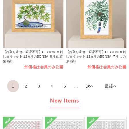
【お取り寄せ・返品不可】OLY-K7619 刺
【お取り寄せ・返品不可】OLY-K7618 刺
しゅうキット 12ヵ月のBONSAI 8月 山紅
しゅうキット 12ヵ月のBONSAI 7月 しの
葉 (袋)
ぶ (袋)
卸価格は会員のみ公開
卸価格は会員のみ公開
1
2
3
4
5
...
次へ
最後へ
New Items
NEW
NEW
NEW