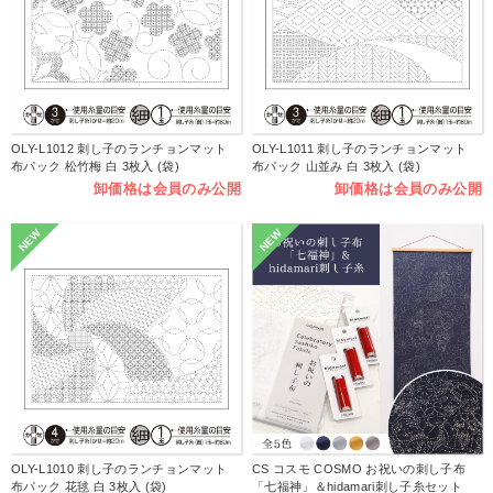
OLY-L1012 刺し子のランチョンマット
OLY-L1011 刺し子のランチョンマット
布パック 松竹梅 白 3枚入 (袋)
布パック 山並み 白 3枚入 (袋)
卸価格は会員のみ公開
卸価格は会員のみ公開
NEW
NEW
OLY-L1010 刺し子のランチョンマット
CS コスモ COSMO お祝いの刺し子布
布パック 花毬 白 3枚入 (袋)
「七福神」＆hidamari刺し子糸セット