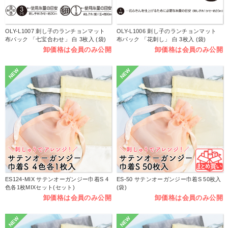
OLY-L1007 刺し子のランチョンマット
OLY-L1006 刺し子のランチョンマット
布パック 「七宝合わせ」 白 3枚入 (袋)
布パック 「花刺し」 白 3枚入 (袋)
卸価格は会員のみ公開
卸価格は会員のみ公開
NEW
NEW
ES124-MIX サテンオーガンジー巾着S 4
ES-50 サテンオーガンジー巾着S 50枚入
色各1枚MIXセット(セット)
(袋)
卸価格は会員のみ公開
卸価格は会員のみ公開
NEW
NEW