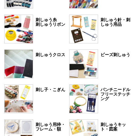
刺しゅう糸
刺しゅう針・刺
刺しゅうリボン
しゅう用品
刺しゅうクロス
ビーズ刺しゅう
刺し子・こぎん
パンチニードル
フリーステッチ
ング
刺しゅう用枠・
刺しゅうキッ
フレーム・額
ト・図案