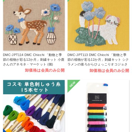
DMC-JPT114 DMC Chicchi 「動物と季
DMC-JPT113 DMC Chicchi 「動物と季
節の植物が彩る12か月」刺繍キット 小鹿
節の植物が彩る12か月」刺繍キット シク
さんのアネモネ・マーケット (個)
ラメンの後ろからひょっこりオコジョさ
ん (個)
卸価格は会員のみ公開
卸価格は会員のみ公開
NEW