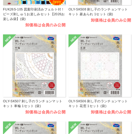
FUK26S-105 図案印刷済みフェルト付！
OLY-SK508 刺し子のランチョンマット
ビーズ刺しゅうお楽しみセット【2026お
キット 菱あられ 1セット (袋)
楽しみ袋】(袋)
卸価格は会員のみ公開
卸価格は会員のみ公開
NEW
NEW
OLY-SK507 刺し子のランチョンマット
OLY-SK506 刺し子のランチョンマット
キット 車輪 1セット (袋)
キット 花窓 1セット (袋)
卸価格は会員のみ公開
卸価格は会員のみ公開
NEW
NEW