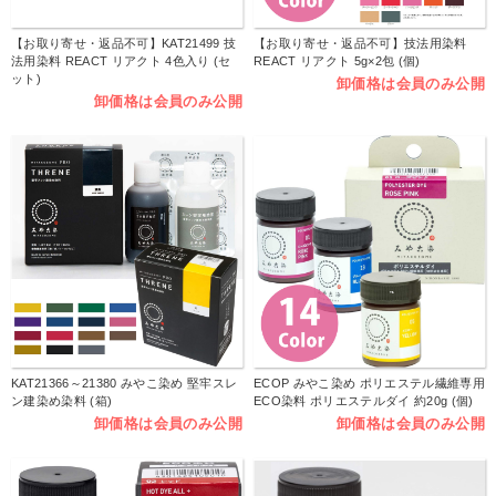
【お取り寄せ・返品不可】KAT21499 技
【お取り寄せ・返品不可】技法用染料
法用染料 REACT リアクト 4色入り (セ
REACT リアクト 5g×2包 (個)
ット)
卸価格は会員のみ公開
卸価格は会員のみ公開
KAT21366～21380 みやこ染め 堅牢スレ
ECOP みやこ染め ポリエステル繊維専用
ン建染め染料 (箱)
ECO染料 ポリエステルダイ 約20g (個)
卸価格は会員のみ公開
卸価格は会員のみ公開