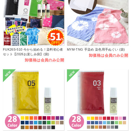
FUK26S-510 今から始める！染料初心者
MYM-TNG 手染め 染色用手ぬぐい (袋)
セット【2026お楽しみ袋】(袋)
卸価格は会員のみ公開
卸価格は会員のみ公開
NEW
NEW