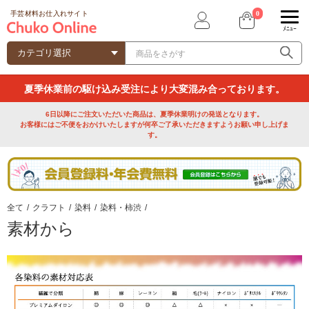
0
手芸材料お仕入れサイト
ﾒﾆｭｰ
夏季休業前の駆け込み受注により大変混み合っております。
6日以降にご注文いただいた商品は、夏季休業明けの発送となります。
お客様にはご不便をおかけいたしますが何卒ご了承いただきますようお願い申し上げま
す。
全て
/
クラフト
/
染料
/
染料・柿渋
/
素材から