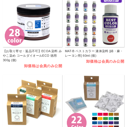
【お取り寄せ・返品不可】ECOA 染料 み
MAT-B ベストカラー 液体染料 [綿・麻・
やこ染め コールダイオールECO 徳用
レーヨン用] 60ml (個)
300g (個)
卸価格は会員のみ公開
卸価格は会員のみ公開