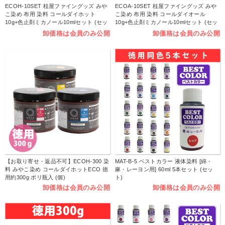
ECOH-10SET 桂屋ファイングッズ みや
ECOA-10SET 桂屋ファイングッズ みや
こ染め 布用 染料 コールダイホット
こ染め 布用 染料 コールダイオール
10g+色止剤ミカノール10mlセット (セッ
10g+色止剤ミカノール10mlセット (セッ
ト)
ト)
卸価格は会員のみ公開
卸価格は会員のみ公開
【お取り寄せ・返品不可】ECOH-300 染
MAT-B-5 ベストカラー 液体染料 [綿・
料 みやこ染め コールダイホットECO 徳
麻・レーヨン用] 60ml 5本セット (セッ
用約300g ポリ瓶入 (個)
ト)
卸価格は会員のみ公開
卸価格は会員のみ公開