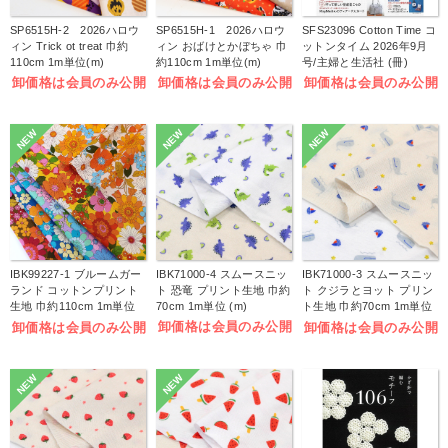
SP6515H-2 2026ハロウ
SP6515H-1 2026ハロウ
SFS23096 Cotton Time コ
ィン Trick ot treat 巾約
ィン おばけとかぼちゃ 巾
ットンタイム 2026年9月
110cm 1m単位(m)
約110cm 1m単位(m)
号/主婦と生活社 (冊)
卸価格は会員のみ公開
卸価格は会員のみ公開
卸価格は会員のみ公開
NEW
NEW
NEW
IBK99227-1 ブルームガー
IBK71000-4 スムースニッ
IBK71000-3 スムースニッ
ランド コットンプリント
ト 恐竜 プリント生地 巾約
ト クジラとヨット プリン
生地 巾約110cm 1m単位
70cm 1m単位 (m)
ト生地 巾約70cm 1m単位
(m)
(m)
卸価格は会員のみ公開
卸価格は会員のみ公開
卸価格は会員のみ公開
NEW
NEW