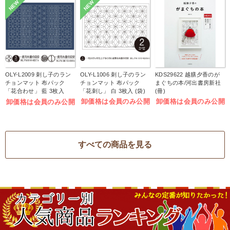
NEW
NEW
OLY-L2009 刺し子のラン
OLY-L1006 刺し子のラン
KDS29622 越膳夕香のが
チョンマット 布パック
チョンマット 布パック
まぐちの本/河出書房新社
「花合わせ」 藍 3枚入
「花刺し」 白 3枚入 (袋)
(冊)
(袋)
卸価格は会員のみ公開
卸価格は会員のみ公開
卸価格は会員のみ公開
すべての商品を見る