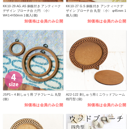
KK10-29 AG.AS 銅板付き アンティーク
KK10-27 G.S 銅板付き アンティークデ
デザイン ブローチ台 だ円 〈小〉
ザイン ブローチ台 丸型 〈小〉 φ45mm 1
W41×H50mm 1個入(個)
個入(個)
卸価格は会員のみ公開
卸価格は会員のみ公開
JSP1～4 刺しゅう用 プチフレーム 丸型
A22-122 刺しゅう用ミニウッドフレーム
(個)
楕円型 (袋)
卸価格は会員のみ公開
卸価格は会員のみ公開