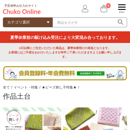
0
手芸材料お仕入れサイト
ﾒﾆｭｰ
夏季休業前の駆け込み受注により大変混み合っております。
6日以降にご注文いただいた商品は、夏季休業明けの発送となります。
お客様にはご不便をおかけいたしますが何卒ご了承いただきますようお願い申し上げま
す。
全て
/
イベント・特集
/
★ビーズ刺し子特集★
/
作品土台