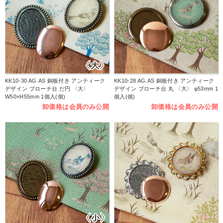
KK10-30 AG.AS 銅板付き アンティーク
KK10-28 AG.AS 銅板付き アンティーク
デザイン ブローチ台 だ円 〈大〉
デザイン ブローチ台 丸 〈大〉 φ53mm 1
W50×H55mm 1個入(個)
個入(個)
卸価格は会員のみ公開
卸価格は会員のみ公開