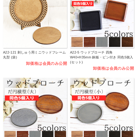
A22-121 刺しゅう用ミニウッドフレーム
A22-5 ウッドブローチ 四角
丸型 (袋)
W40×H35mm 銅板・ピン付き 同色5個入
(セット)
卸価格は会員のみ公開
卸価格は会員のみ公開