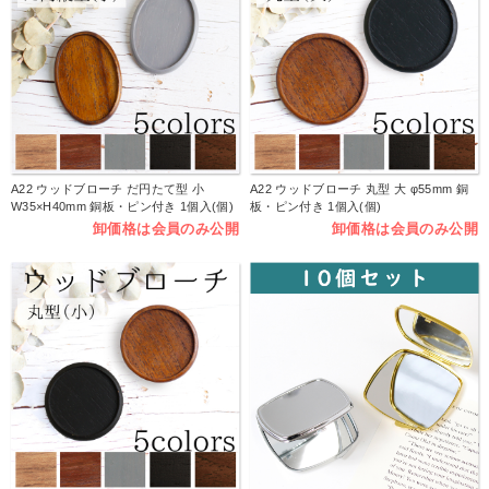
A22 ウッドブローチ だ円たて型 小
A22 ウッドブローチ 丸型 大 φ55mm 銅
W35×H40mm 銅板・ピン付き 1個入(個)
板・ピン付き 1個入(個)
卸価格は会員のみ公開
卸価格は会員のみ公開