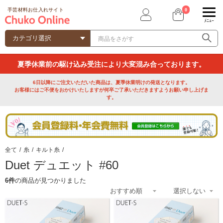
0
手芸材料お仕入れサイト
ﾒﾆｭｰ
夏季休業前の駆け込み受注により大変混み合っております。
6日以降にご注文いただいた商品は、夏季休業明けの発送となります。
お客様にはご不便をおかけいたしますが何卒ご了承いただきますようお願い申し上げま
す。
全て
/
糸
/
キルト糸
/
Duet デュエット #60
6件
の商品が見つかりました