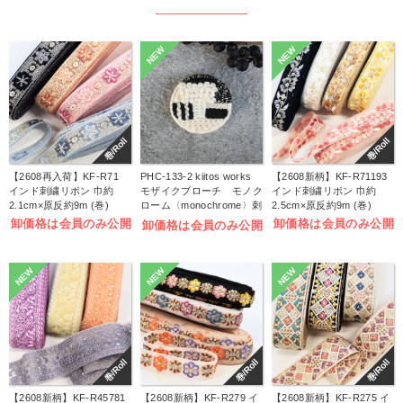
NEW
NEW
巻/Roll
巻/Roll
【2608再入荷】KF-R71
PHC-133-2 kiitos works
【2608新柄】KF-R71193
インド刺繍リボン 巾約
モザイクブローチ モノク
インド刺繍リボン 巾約
2.1cm×原反約9m (巻)
ローム〈monochrome〉刺
2.5cm×原反約9m (巻)
しゅうキット (袋)
卸価格は会員のみ公開
卸価格は会員のみ公開
卸価格は会員のみ公開
NEW
NEW
NEW
巻/Roll
巻/Roll
巻/Roll
【2608新柄】KF-R45781
【2608新柄】KF-R279 イ
【2608新柄】KF-R275 イ