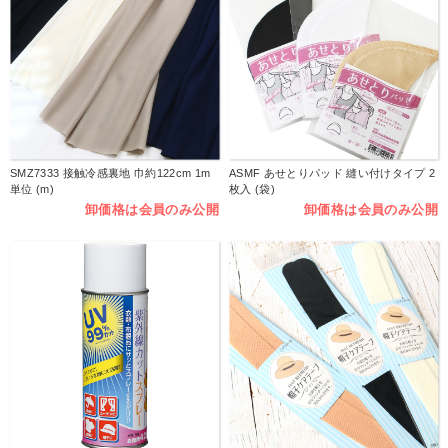
SMZ7333 接触冷感裏地 巾約122cm 1m
ASMF あせとりパッド 縫い付けタイプ 2
単位 (m)
枚入 (袋)
卸価格は会員のみ公開
卸価格は会員のみ公開