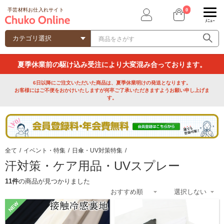
0
手芸材料お仕入れサイト
ﾒﾆｭｰ
夏季休業前の駆け込み受注により大変混み合っております。
6日以降にご注文いただいた商品は、夏季休業明けの発送となります。
お客様にはご不便をおかけいたしますが何卒ご了承いただきますようお願い申し上げま
す。
全て
/
イベント・特集
/
日傘・UV対策特集
/
汗対策・ケア用品・UVスプレー
11件
の商品が見つかりました
NEW