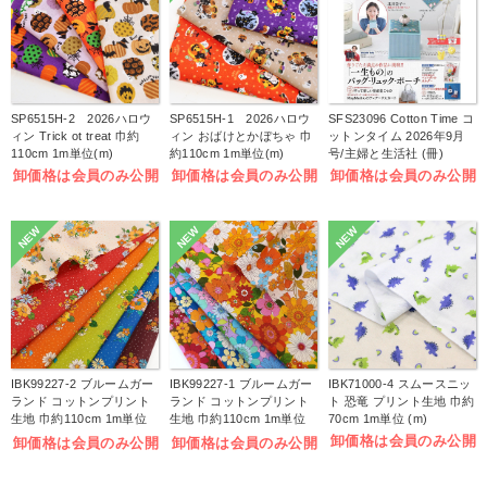
SP6515H-2 2026ハロウ
SP6515H-1 2026ハロウ
SFS23096 Cotton Time コ
ィン Trick ot treat 巾約
ィン おばけとかぼちゃ 巾
ットンタイム 2026年9月
110cm 1m単位(m)
約110cm 1m単位(m)
号/主婦と生活社 (冊)
卸価格は会員のみ公開
卸価格は会員のみ公開
卸価格は会員のみ公開
NEW
NEW
NEW
IBK99227-2 ブルームガー
IBK99227-1 ブルームガー
IBK71000-4 スムースニッ
ランド コットンプリント
ランド コットンプリント
ト 恐竜 プリント生地 巾約
生地 巾約110cm 1m単位
生地 巾約110cm 1m単位
70cm 1m単位 (m)
(m)
(m)
卸価格は会員のみ公開
卸価格は会員のみ公開
卸価格は会員のみ公開