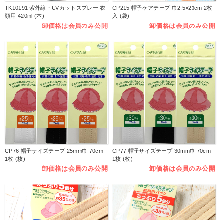
TK10191 紫外線・UVカットスプレー 衣
CP215 帽子ケアテープ 巾2.5×23cm 2枚
類用 420ml (本)
入 (袋)
卸価格は会員のみ公開
卸価格は会員のみ公開
CP76 帽子サイズテープ 25mm巾 70cm
CP77 帽子サイズテープ 30mm巾 70cm
1枚 (枚)
1枚 (枚)
卸価格は会員のみ公開
卸価格は会員のみ公開