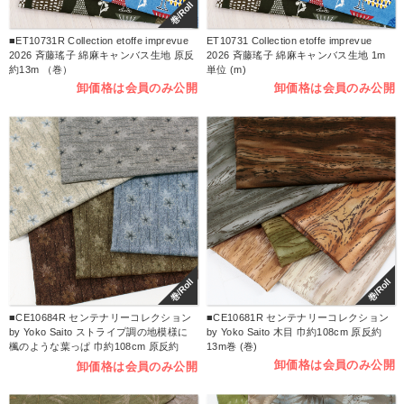
巻/Roll
■ET10731R Collection etoffe imprevue
ET10731 Collection etoffe imprevue
2026 斉藤瑤子 綿麻キャンバス生地 原反
2026 斉藤瑤子 綿麻キャンバス生地 1m
約13m （巻）
単位 (m)
卸価格は会員のみ公開
卸価格は会員のみ公開
巻/Roll
巻/Roll
■CE10684R センテナリーコレクション
■CE10681R センテナリーコレクション
by Yoko Saito ストライプ調の地模様に
by Yoko Saito 木目 巾約108cm 原反約
楓のような葉っぱ 巾約108cm 原反約
13m巻 (巻)
13m巻 (巻)
卸価格は会員のみ公開
卸価格は会員のみ公開