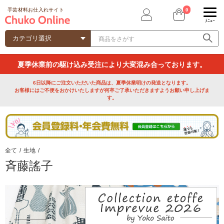
0
手芸材料お仕入れサイト
ﾒﾆｭｰ
夏季休業前の駆け込み受注により大変混み合っております。
6日以降にご注文いただいた商品は、夏季休業明けの発送となります。
お客様にはご不便をおかけいたしますが何卒ご了承いただきますようお願い申し上げま
す。
全て
/
生地
/
斉藤謠子