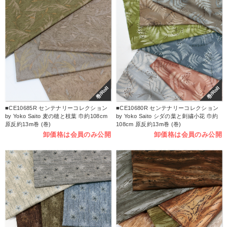
巻/Roll
巻/Roll
■CE10685R センテナリーコレクション
■CE10680R センテナリーコレクション
by Yoko Saito 麦の穂と枝葉 巾約108cm
by Yoko Saito シダの葉と刺繍小花 巾約
原反約13m巻 (巻)
108cm 原反約13m巻 (巻)
卸価格は会員のみ公開
卸価格は会員のみ公開