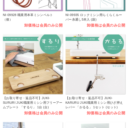
NI-09928 職業用本革ミシンベルト
NI-09935 ロックミシン用らくらくルー
（個）
パー糸通し5本入 (袋)
卸価格は会員のみ公開
卸価格は会員のみ公開
【お取り寄せ・返品不可】JUKI-
【お取り寄せ・返品不可】JUKI-
SURURI JUKI職業用ミシン用フリーアー
KARURU JUKI職業用ミシン用ひざ押え
ムプレート 「するり」 1台 (台)
レバー 「かるる」 1セット (セット)
卸価格は会員のみ公開
卸価格は会員のみ公開