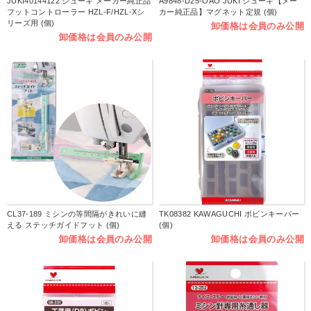
JUKI40144122 ジューキ メーカー純正品
A9848-D25-OAO JUKI ジューキ【メー
フットコントローラー HZL-F/HZL-Xシ
カー純正品】マグネット定規 (個)
リーズ用 (個)
卸価格は会員のみ公開
卸価格は会員のみ公開
CL37-189 ミシンの等間隔がきれいに縫
TK08382 KAWAGUCHI ボビンキーパー
える ステッチガイドフット (個)
(個)
卸価格は会員のみ公開
卸価格は会員のみ公開