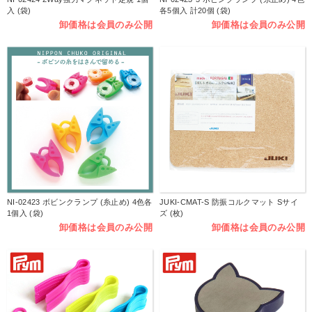
入 (袋)
各5個入 計20個 (袋)
卸価格は会員のみ公開
卸価格は会員のみ公開
NI-02423 ボビンクランプ (糸止め) 4色各
JUKI-CMAT-S 防振コルクマット Sサイ
1個入 (袋)
ズ (枚)
卸価格は会員のみ公開
卸価格は会員のみ公開