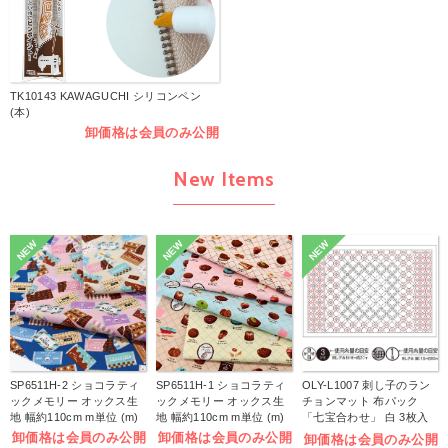
TK10143 KAWAGUCHI シリコンペン
(本)
卸価格は会員のみ公開
New Items
NEW
NEW
NEW
SP6511H-2 ショコラティ
SP6511H-1 ショコラティ
OLY-L1007 刺し子のラン
ックメモリー オックス生
ックメモリー オックス生
チョンマット 布パック
地 幅約110cm m単位 (m)
地 幅約110cm m単位 (m)
「七宝合わせ」 白 3枚入
(袋)
卸価格は会員のみ公開
卸価格は会員のみ公開
卸価格は会員のみ公開