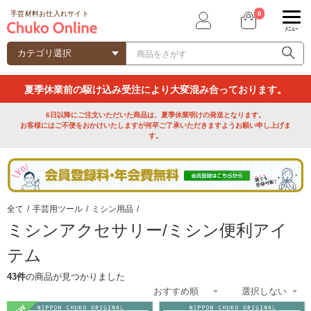
0
手芸材料お仕入れサイト
ﾒﾆｭｰ
夏季休業前の駆け込み受注により大変混み合っております。
6日以降にご注文いただいた商品は、夏季休業明けの発送となります。
お客様にはご不便をおかけいたしますが何卒ご了承いただきますようお願い申し上げま
す。
全て
/
手芸用ツール
/
ミシン用品
/
ミシンアクセサリー/ミシン便利アイ
テム
43件
の商品が見つかりました