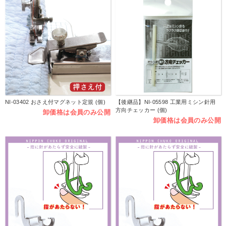
NI-03402 おさえ付マグネット定規 (個)
【後継品】NI-05598 工業用ミシン針用
方向チェッカー (個)
卸価格は会員のみ公開
卸価格は会員のみ公開