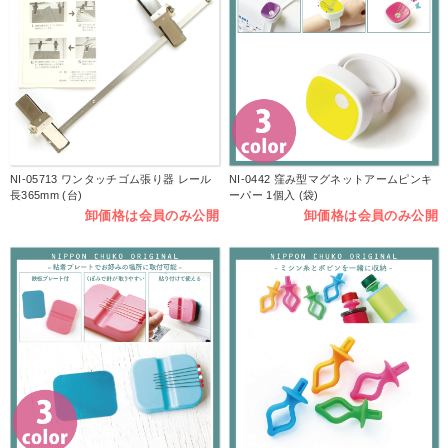
NI-05713 ワンタッチゴム張り器 レール
NI-0442 窪み型マグネットアームピンキ
長365mm (台)
ーパー 1個入 (袋)
卸価格は会員のみ公開
卸価格は会員のみ公開