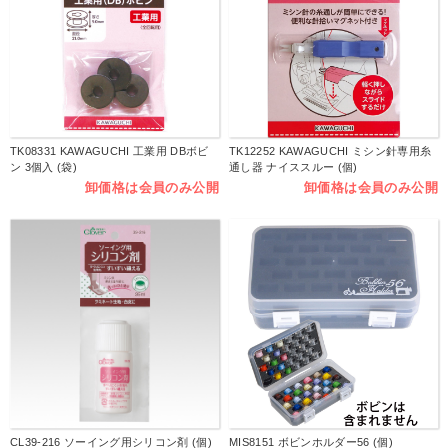
TK08331 KAWAGUCHI 工業用 DBボビ
TK12252 KAWAGUCHI ミシン針専用糸
ン 3個入 (袋)
通し器 ナイススルー (個)
卸価格は会員のみ公開
卸価格は会員のみ公開
CL39-216 ソーイング用シリコン剤 (個)
MIS8151 ボビンホルダー56 (個)