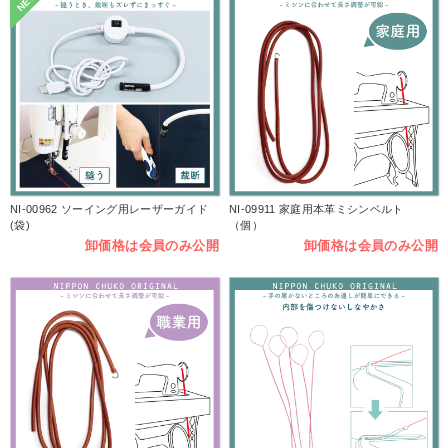
NEW
NI-00962 ソーイング用レーザーガイド
NI-09911 家庭用本革ミシンベルト
(袋)
（個）
卸価格は会員のみ公開
卸価格は会員のみ公開