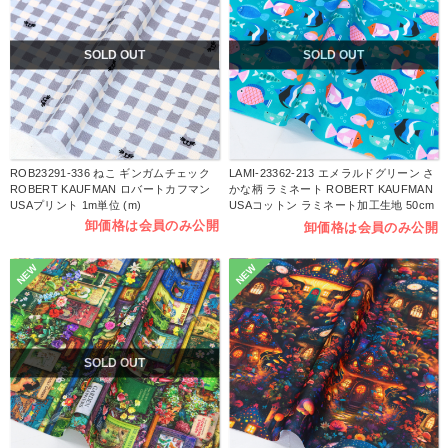
SOLD OUT
SOLD OUT
ROB23291-336 ねこ ギンガムチェック
LAMI-23362-213 エメラルドグリーン さ
ROBERT KAUFMAN ロバートカフマン
かな柄 ラミネート ROBERT KAUFMAN
USAプリント 1m単位 (m)
USAコットン ラミネート加工生地 50cm
単位 (枚)
卸価格は会員のみ公開
卸価格は会員のみ公開
NEW
NEW
SOLD OUT