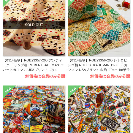
SOLD OUT
【0314新柄】ROB23357-200 アンティ
【0314新柄】ROB23356-200 レトロビ
ーク トランプ柄 ROBERTKAUFMAN ロ
ンゴ柄 ROBERTKAUFMAN ロバートカ
バートカフマン USAプリント 巾約
フマン USAプリント 巾約110cm 1m単位
110cm 1m単位 (m)
(m)
卸価格は会員のみ公開
卸価格は会員のみ公開
NEW
NEW