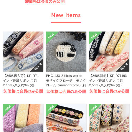
卸価格は会員のみ公開
New Items
NEW
NEW
巻/Roll
巻/Roll
【2608再入荷】KF-R71
PHC-133-2 kiitos works
【2608新柄】KF-R71193
インド刺繍リボン 巾約
モザイクブローチ モノク
インド刺繍リボン 巾約
2.1cm×原反約9m (巻)
ローム〈monochrome〉刺
2.5cm×原反約9m (巻)
しゅうキット (袋)
卸価格は会員のみ公開
卸価格は会員のみ公開
卸価格は会員のみ公開
NEW
NEW
NEW