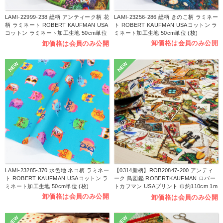
LAMI-22999-238 総柄 アンティーク柄 花
LAMI-23256-286 総柄 きのこ柄 ラミネー
柄 ラミネート ROBERT KAUFMAN USA
ト ROBERT KAUFMAN USAコットン ラ
コットン ラミネート加工生地 50cm単位
ミネート加工生地 50cm単位 (枚)
(枚)
卸価格は会員のみ公開
卸価格は会員のみ公開
NEW
NEW
LAMI-23285-370 水色地 ネコ柄 ラミネー
【0314新柄】ROB20847-200 アンティ
ト ROBERT KAUFMAN USAコットン ラ
ーク 鳥図鑑 ROBERTKAUFMAN ロバー
ミネート加工生地 50cm単位 (枚)
トカフマン USAプリント 巾約110cm 1m
単位 (m)
卸価格は会員のみ公開
卸価格は会員のみ公開
NEW
NEW