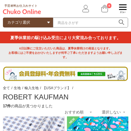
0
手芸材料お仕入れサイト
ﾒﾆｭｰ
夏季休業前の駆け込み受注により大変混み合っております。
6日以降にご注文いただいた商品は、夏季休業明けの発送となります。
お客様にはご不便をおかけいたしますが何卒ご了承いただきますようお願い申し上げま
す。
全て
/
生地
/
輸入生地
/
【USAブランド】
/
ROBERT KAUFMAN
17件
の商品が見つかりました
NEW