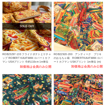
SOLD OUT
ROB23297-133 フライドポテトとケチャ
ROB22920-200 アンティーク ブリキ
ップ ROBERT KAUFMAN ロバートカフ
のおもちゃ箱 ROBERTKAUFMAN ロバ
マン USAプリント 巾約110cm 1m単位
ートカフマン USAプリント 1m単位 (m)
(m)
卸価格は会員のみ公開
卸価格は会員のみ公開