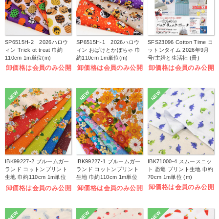
SP6515H-2 2026ハロウ
SP6515H-1 2026ハロウ
SFS23096 Cotton Time コ
ィン Trick ot treat 巾約
ィン おばけとかぼちゃ 巾
ットンタイム 2026年9月
110cm 1m単位(m)
約110cm 1m単位(m)
号/主婦と生活社 (冊)
卸価格は会員のみ公開
卸価格は会員のみ公開
卸価格は会員のみ公開
NEW
NEW
NEW
IBK99227-2 ブルームガー
IBK99227-1 ブルームガー
IBK71000-4 スムースニッ
ランド コットンプリント
ランド コットンプリント
ト 恐竜 プリント生地 巾約
生地 巾約110cm 1m単位
生地 巾約110cm 1m単位
70cm 1m単位 (m)
(m)
(m)
卸価格は会員のみ公開
卸価格は会員のみ公開
卸価格は会員のみ公開
NEW
NEW
NEW