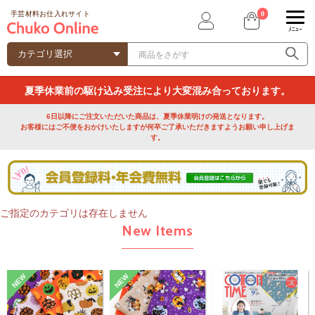
0
手芸材料お仕入れサイト
ﾒﾆｭｰ
夏季休業前の駆け込み受注により大変混み合っております。
6日以降にご注文いただいた商品は、夏季休業明けの発送となります。
お客様にはご不便をおかけいたしますが何卒ご了承いただきますようお願い申し上げま
す。
ご指定のカテゴリは存在しません
New Items
NEW
NEW