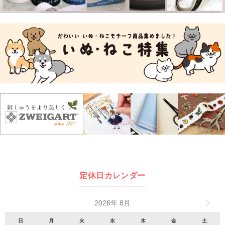
定休日カレンダー
2026年 8月
日
月
火
水
木
金
土