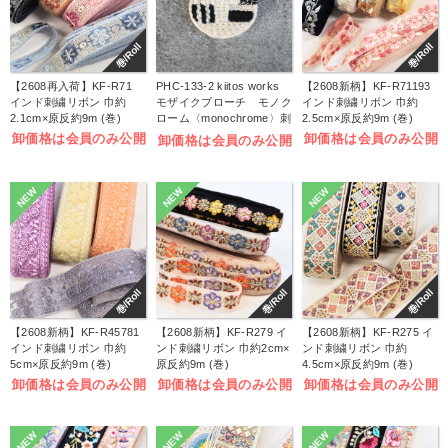
巻/Roll
巻/Roll
【2608再入荷】KF-R71
PHC-133-2 kiitos works
【2608新柄】KF-R71193
インド刺繍リボン 巾約
モザイクブローチ モノク
インド刺繍リボン 巾約
2.1cm×原反約9m (巻)
ローム〈monochrome〉刺
2.5cm×原反約9m (巻)
しゅうキット (袋)
卸価格は会員のみ公開
卸価格は会員のみ公開
卸価格は会員のみ公開
NEW
NEW
NEW
巻/Roll
巻/Roll
巻/Roll
【2608新柄】KF-R45781
【2608新柄】KF-R279 イ
【2608新柄】KF-R275 イ
インド刺繍リボン 巾約
ンド刺繍リボン 巾約2cm×
ンド刺繍リボン 巾約
5cm×原反約9m (巻)
原反約9m (巻)
4.5cm×原反約9m (巻)
卸価格は会員のみ公開
卸価格は会員のみ公開
卸価格は会員のみ公開
NEW
NEW
NEW