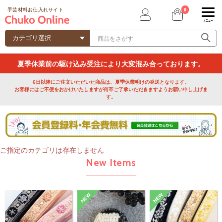
0
手芸材料お仕入れサイト
ﾒﾆｭｰ
夏季休業前の駆け込み受注により大変混み合っております。
6日以降にご注文いただいた商品は、夏季休業明けの発送となります。
お客様にはご不便をおかけいたしますが何卒ご了承いただきますようお願い申し上げま
す。
ご指定のカテゴリは存在しません
New Items
NEW
NEW