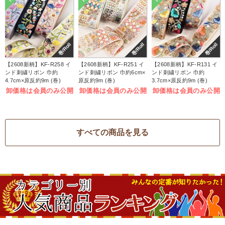
巻/Roll
巻/Roll
巻/Roll
【2608新柄】KF-R258 イ
【2608新柄】KF-R251 イ
【2608新柄】KF-R131 イ
ンド刺繍リボン 巾約
ンド刺繍リボン 巾約6cm×
ンド刺繍リボン 巾約
4.7cm×原反約9m (巻)
原反約9m (巻)
3.7cm×原反約9m (巻)
卸価格は会員のみ公開
卸価格は会員のみ公開
卸価格は会員のみ公開
すべての商品を見る