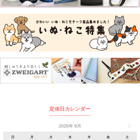
定休日カレンダー
2026年 8月
日
月
火
水
木
金
土