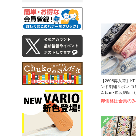
【2608再入荷】KF-
ンド刺繍リボン 巾
2.1cm×原反約9m (
卸価格は会員のみ
NEW