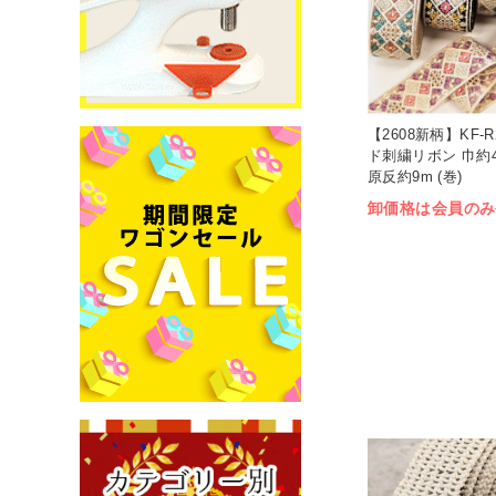
【2608新柄】KF-R
ド刺繍リボン 巾約4.
原反約9m (巻)
卸価格は会員のみ