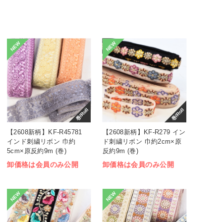
NEW
NEW
巻/Roll
巻/Roll
【2608新柄】KF-R45781
【2608新柄】KF-R279 イン
インド刺繍リボン 巾約
ド刺繍リボン 巾約2cm×原
5cm×原反約9m (巻)
反約9m (巻)
卸価格は会員のみ公開
卸価格は会員のみ公開
NEW
NEW