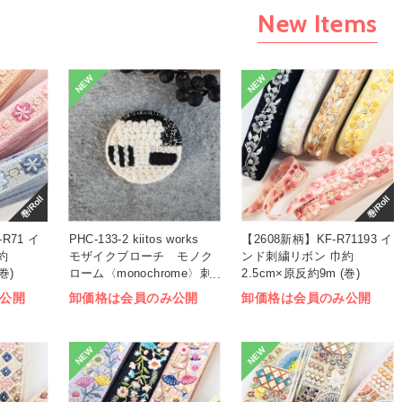
New Items
NEW
NEW
巻/Roll
巻/Roll
R71 イ
PHC-133-2 kiitos works
【2608新柄】KF-R71193 イ
約
モザイクブローチ モノク
ンド刺繍リボン 巾約
巻)
ローム〈monochrome〉刺
2.5cm×原反約9m (巻)
しゅうキット (袋)
公開
卸価格は会員のみ公開
卸価格は会員のみ公開
NEW
NEW