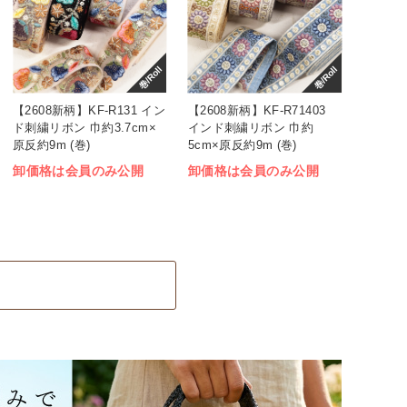
巻/Roll
巻/Roll
【2608新柄】KF-R131 イン
【2608新柄】KF-R71403
ド刺繍リボン 巾約3.7cm×
インド刺繍リボン 巾約
原反約9m (巻)
5cm×原反約9m (巻)
卸価格は会員のみ公開
卸価格は会員のみ公開