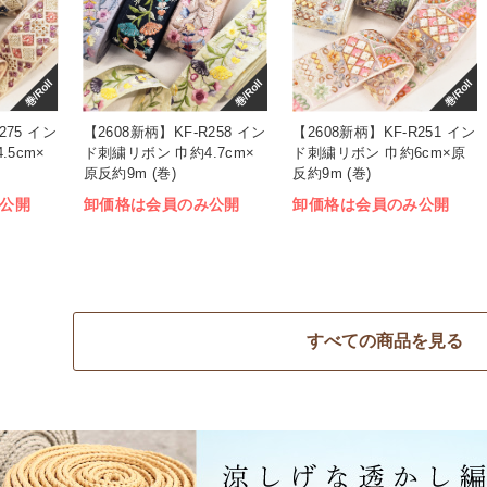
巻/Roll
巻/Roll
巻/Roll
275 イン
【2608新柄】KF-R258 イン
【2608新柄】KF-R251 イン
5cm×
ド刺繍リボン 巾約4.7cm×
ド刺繍リボン 巾約6cm×原
原反約9m (巻)
反約9m (巻)
公開
卸価格は会員のみ公開
卸価格は会員のみ公開
すべての商品を見る