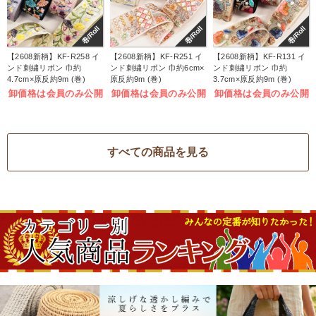
巻/Roll
巻/Roll
巻/Roll
【2608新柄】KF-R258 イ
【2608新柄】KF-R251 イ
【2608新柄】KF-R131 イ
ンド刺繍リボン 巾約
ンド刺繍リボン 巾約6cm×
ンド刺繍リボン 巾約
4.7cm×原反約9m (巻)
原反約9m (巻)
3.7cm×原反約9m (巻)
卸価格は会員のみ公開
卸価格は会員のみ公開
卸価格は会員のみ公開
すべての商品を見る