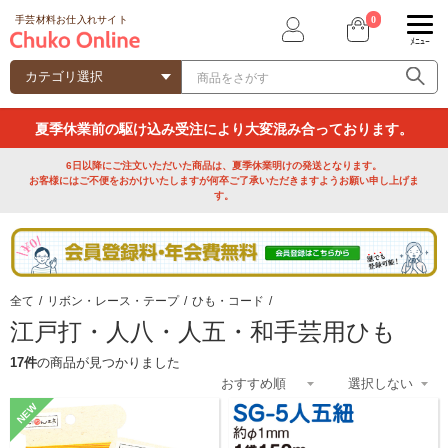
0
手芸材料お仕入れサイト
ﾒﾆｭｰ
夏季休業前の駆け込み受注により大変混み合っております。
6日以降にご注文いただいた商品は、夏季休業明けの発送となります。
お客様にはご不便をおかけいたしますが何卒ご了承いただきますようお願い申し上げま
す。
全て
/
リボン・レース・テープ
/
ひも・コード
/
江戸打・人八・人五・和手芸用ひも
17件
の商品が見つかりました
NEW