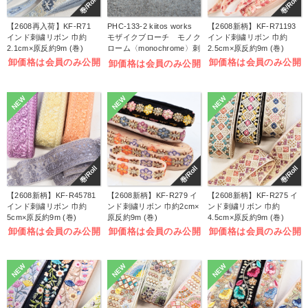
巻/Roll
巻/Roll
【2608再入荷】KF-R71
PHC-133-2 kiitos works
【2608新柄】KF-R71193
インド刺繍リボン 巾約
モザイクブローチ モノク
インド刺繍リボン 巾約
2.1cm×原反約9m (巻)
ローム〈monochrome〉刺
2.5cm×原反約9m (巻)
しゅうキット (袋)
卸価格は会員のみ公開
卸価格は会員のみ公開
卸価格は会員のみ公開
NEW
NEW
NEW
巻/Roll
巻/Roll
巻/Roll
【2608新柄】KF-R45781
【2608新柄】KF-R279 イ
【2608新柄】KF-R275 イ
インド刺繍リボン 巾約
ンド刺繍リボン 巾約2cm×
ンド刺繍リボン 巾約
5cm×原反約9m (巻)
原反約9m (巻)
4.5cm×原反約9m (巻)
卸価格は会員のみ公開
卸価格は会員のみ公開
卸価格は会員のみ公開
NEW
NEW
NEW