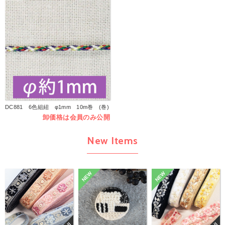
DC881 6色組紐 φ1mm 10m巻 (巻)
卸価格は会員のみ公開
New Items
NEW
NEW