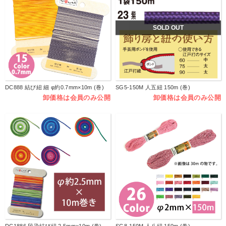
SOLD OUT
DC888 結び紐 細 φ約0.7mm×10m (巻)
SG5-150M 人五紐 150m (巻)
卸価格は会員のみ公開
卸価格は会員のみ公開