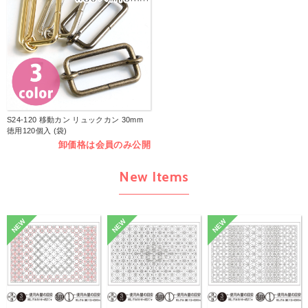
S24-120 移動カン リュックカン 30mm
徳用120個入 (袋)
卸価格は会員のみ公開
New Items
NEW
NEW
NEW