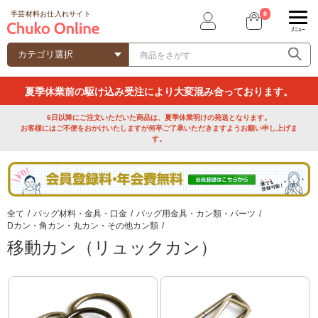
0
手芸材料お仕入れサイト
ﾒﾆｭｰ
夏季休業前の駆け込み受注により大変混み合っております。
6日以降にご注文いただいた商品は、夏季休業明けの発送となります。
お客様にはご不便をおかけいたしますが何卒ご了承いただきますようお願い申し上げま
す。
全て
/
バッグ材料・金具・口金
/
バッグ用金具・カン類・パーツ
/
Dカン・角カン・丸カン・その他カン類
/
移動カン（リュックカン）