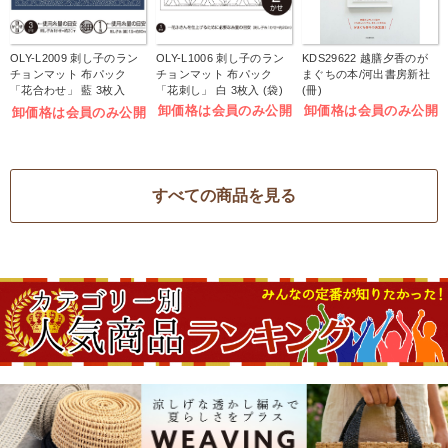
OLY-L2009 刺し子のラン
OLY-L1006 刺し子のラン
KDS29622 越膳夕香のが
チョンマット 布パック
チョンマット 布パック
まぐちの本/河出書房新社
「花合わせ」 藍 3枚入
「花刺し」 白 3枚入 (袋)
(冊)
(袋)
卸価格は会員のみ公開
卸価格は会員のみ公開
卸価格は会員のみ公開
すべての商品を見る