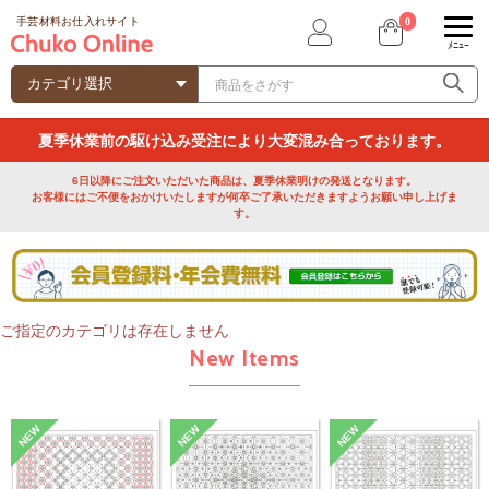
0
手芸材料お仕入れサイト
ﾒﾆｭｰ
夏季休業前の駆け込み受注により大変混み合っております。
6日以降にご注文いただいた商品は、夏季休業明けの発送となります。
お客様にはご不便をおかけいたしますが何卒ご了承いただきますようお願い申し上げま
す。
ご指定のカテゴリは存在しません
New Items
NEW
NEW
NEW