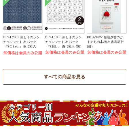
OLY-L2009 刺し子のラン
OLY-L1006 刺し子のラン
KDS29622 越膳夕香のが
チョンマット 布パック
チョンマット 布パック
まぐちの本/河出書房新社
「花合わせ」 藍 3枚入
「花刺し」 白 3枚入 (袋)
(冊)
(袋)
卸価格は会員のみ公開
卸価格は会員のみ公開
卸価格は会員のみ公開
すべての商品を見る