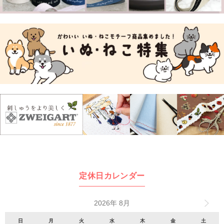
定休日カレンダー
2026年 8月
日
月
火
水
木
金
土