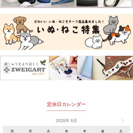
定休日カレンダー
2026年 8月
日
月
火
水
木
金
土