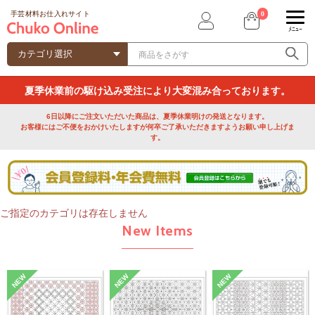
0
手芸材料お仕入れサイト
ﾒﾆｭｰ
夏季休業前の駆け込み受注により大変混み合っております。
6日以降にご注文いただいた商品は、夏季休業明けの発送となります。
お客様にはご不便をおかけいたしますが何卒ご了承いただきますようお願い申し上げま
す。
ご指定のカテゴリは存在しません
New Items
NEW
NEW
NEW