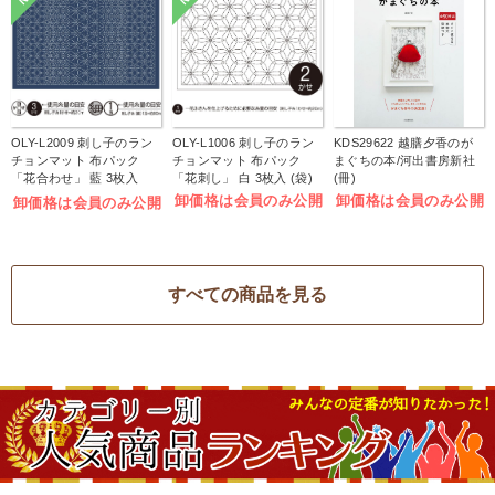
OLY-L2009 刺し子のラン
OLY-L1006 刺し子のラン
KDS29622 越膳夕香のが
チョンマット 布パック
チョンマット 布パック
まぐちの本/河出書房新社
「花合わせ」 藍 3枚入
「花刺し」 白 3枚入 (袋)
(冊)
(袋)
卸価格は会員のみ公開
卸価格は会員のみ公開
卸価格は会員のみ公開
すべての商品を見る