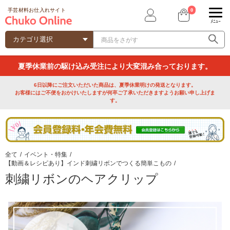
0
手芸材料お仕入れサイト
ﾒﾆｭｰ
夏季休業前の駆け込み受注により大変混み合っております。
6日以降にご注文いただいた商品は、夏季休業明けの発送となります。
お客様にはご不便をおかけいたしますが何卒ご了承いただきますようお願い申し上げま
す。
全て
/
イベント・特集
/
【動画＆レシピあり】インド刺繍リボンでつくる簡単こもの
/
刺繍リボンのヘアクリップ