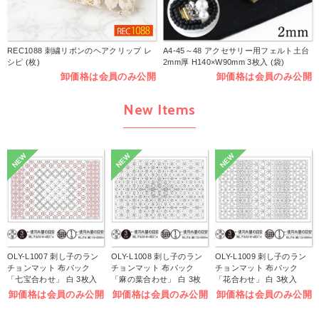
REC1088 刺繍リボンのヘアクリップ レ
A4-45～48 アクセサリー用フェルト土台
シピ (枚)
2mm厚 H140×W90mm 3枚入 (袋)
卸価格は会員のみ公開
卸価格は会員のみ公開
New Items
NEW
NEW
NEW
OLY-L1007 刺し子のラン
OLY-L1008 刺し子のラン
OLY-L1009 刺し子のラン
チョンマット 布パック
チョンマット 布パック
チョンマット 布パック
「七宝合わせ」 白 3枚入
「麻の葉合わせ」 白 3枚
「花合わせ」 白 3枚入
(袋)
入 (袋)
(袋)
卸価格は会員のみ公開
卸価格は会員のみ公開
卸価格は会員のみ公開