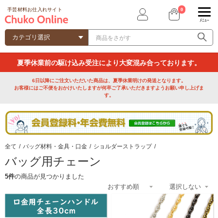
0
手芸材料お仕入れサイト
ﾒﾆｭｰ
夏季休業前の駆け込み受注により大変混み合っております。
6日以降にご注文いただいた商品は、夏季休業明けの発送となります。
お客様にはご不便をおかけいたしますが何卒ご了承いただきますようお願い申し上げま
す。
全て
/
バッグ材料・金具・口金
/
ショルダーストラップ
/
バッグ用チェーン
5件
の商品が見つかりました