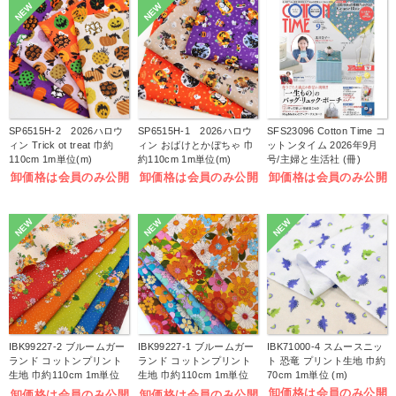
NEW
NEW
SP6515H-2 2026ハロウ
SP6515H-1 2026ハロウ
SFS23096 Cotton Time コ
ィン Trick ot treat 巾約
ィン おばけとかぼちゃ 巾
ットンタイム 2026年9月
110cm 1m単位(m)
約110cm 1m単位(m)
号/主婦と生活社 (冊)
卸価格は会員のみ公開
卸価格は会員のみ公開
卸価格は会員のみ公開
NEW
NEW
NEW
IBK99227-2 ブルームガー
IBK99227-1 ブルームガー
IBK71000-4 スムースニッ
ランド コットンプリント
ランド コットンプリント
ト 恐竜 プリント生地 巾約
生地 巾約110cm 1m単位
生地 巾約110cm 1m単位
70cm 1m単位 (m)
(m)
(m)
卸価格は会員のみ公開
卸価格は会員のみ公開
卸価格は会員のみ公開