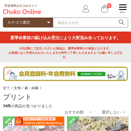
0
手芸材料お仕入れサイト
ﾒﾆｭｰ
夏季休業前の駆け込み受注により大変混み合っております。
6日以降にご注文いただいた商品は、夏季休業明けの発送となります。
お客様にはご不便をおかけいたしますが何卒ご了承いただきますようお願い申し上げま
す。
全て
/
生地
/
麻・綿麻
/
プリント
34件
の商品が見つかりました
NEW
NEW