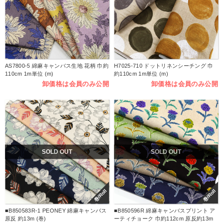
AS7800-5 綿麻キャンバス生地 花柄 巾約
H7025-710 ドットリネンシーチング 巾
110cm 1m単位 (m)
約110cm 1m単位 (m)
卸価格は会員のみ公開
卸価格は会員のみ公開
SOLD OUT
SOLD OUT
巻/Roll
巻/Roll
■B850583R-1 PEONEY 綿麻キャンバス
■B850596R 綿麻キャンバスプリント ア
原反 約13m (巻)
ーティチョーク 巾約112cm 原反約13m