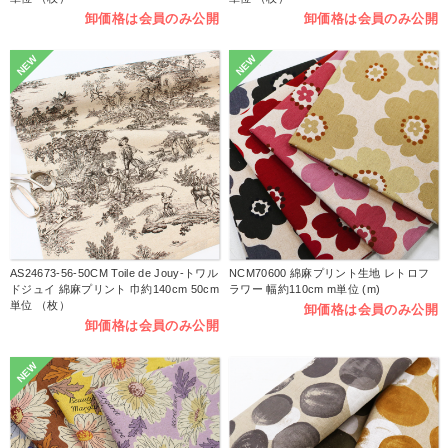
卸価格は会員のみ公開
卸価格は会員のみ公開
NEW
NEW
AS24673-56-50CM Toile de Jouy-トワル
NCM70600 綿麻プリント生地 レトロフ
ドジュイ 綿麻プリント 巾約140cm 50cm
ラワー 幅約110cm m単位 (m)
単位 （枚）
卸価格は会員のみ公開
卸価格は会員のみ公開
NEW