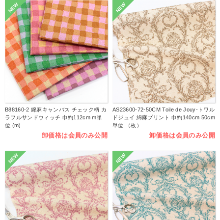
NEW
NEW
B88160-2 綿麻キャンバス チェック柄 カ
AS23600-72-50CM Toile de Jouy-トワル
ラフルサンドウィッチ 巾約112cm m単
ドジュイ 綿麻プリント 巾約140cm 50cm
位 (m)
単位 （枚）
卸価格は会員のみ公開
卸価格は会員のみ公開
NEW
NEW