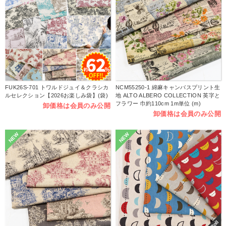
FUK26S-701 トワルドジュイ＆クラシカ
NCM55250-1 綿麻キャンバスプリント生
ルセレクション【2026お楽しみ袋】(袋)
地 ALTO ALBERO COLLECTION 英字と
フラワー 巾約110cm 1m単位 (m)
卸価格は会員のみ公開
卸価格は会員のみ公開
NEW
NEW