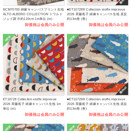
巻/Roll
NCM70700 綿麻キャンバスプリント生地
■ET10728R Collection etoffe imprevue
ALTO ALBERO COLLECTION トワルド
2026 斉藤瑤子 綿麻キャンバス生地 原反
ジュイ調 巾約110cm 1m単位 (m)
約13m巻 (巻)
卸価格は会員のみ公開
卸価格は会員のみ公開
NEW
NEW
巻/Roll
ET10728 Collection etoffe imprevue
■ET10729R Collection etoffe imprevue
2026 斉藤瑤子 綿麻キャンバス生地 1m
2026 斉藤瑤子 綿麻キャンバス生地 原反
単位 (m)
約13m巻 (巻)
卸価格は会員のみ公開
卸価格は会員のみ公開
NEW
NEW