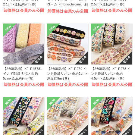
2.1cm×原反約9m (巻)
ローム〈monochrome〉刺
2.5cm×原反約9m (巻)
しゅうキット (袋)
卸価格は会員のみ公開
卸価格は会員のみ公開
卸価格は会員のみ公開
NEW
NEW
NEW
巻/Roll
巻/Roll
巻/Roll
【2608新柄】KF-R45781
【2608新柄】KF-R279 イ
【2608新柄】KF-R275 イ
インド刺繍リボン 巾約
ンド刺繍リボン 巾約2cm×
ンド刺繍リボン 巾約
5cm×原反約9m (巻)
原反約9m (巻)
4.5cm×原反約9m (巻)
卸価格は会員のみ公開
卸価格は会員のみ公開
卸価格は会員のみ公開
NEW
NEW
NEW
巻/Roll
巻/Roll
巻/Roll