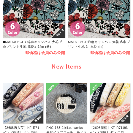
巻/Roll
■MAT6008CLR 綿麻キャンバス 大花 広
MAT6008CL 綿麻キャンバス 大花 広巾プ
巾プリント生地 原反約14m (巻)
リント生地 1m単位 (m)
卸価格は会員のみ公開
卸価格は会員のみ公開
New Items
NEW
NEW
巻/Roll
巻/Roll
【2608再入荷】KF-R71
PHC-133-2 kiitos works
【2608新柄】KF-R71193
インド刺繍リボン 巾約
モザイクブローチ モノク
インド刺繍リボン 巾約