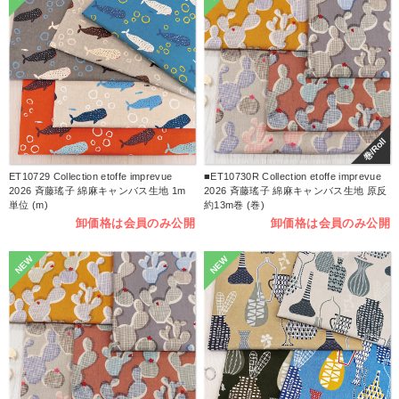
巻/Roll
ET10729 Collection etoffe imprevue
■ET10730R Collection etoffe imprevue
2026 斉藤瑤子 綿麻キャンバス生地 1m
2026 斉藤瑤子 綿麻キャンバス生地 原反
単位 (m)
約13m巻 (巻)
卸価格は会員のみ公開
卸価格は会員のみ公開
NEW
NEW