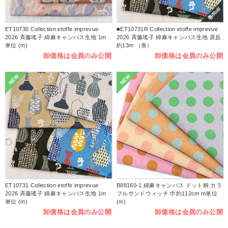
巻/Roll
ET10730 Collection etoffe imprevue
■ET10731R Collection etoffe imprevue
2026 斉藤瑤子 綿麻キャンバス生地 1m
2026 斉藤瑤子 綿麻キャンバス生地 原反
単位 (m)
約13m （巻）
卸価格は会員のみ公開
卸価格は会員のみ公開
NEW
NEW
ET10731 Collection etoffe imprevue
B88160-1 綿麻キャンバス ドット柄 カラ
2026 斉藤瑤子 綿麻キャンバス生地 1m
フルサンドウィッチ 巾約112cm m単位
単位 (m)
(m)
卸価格は会員のみ公開
卸価格は会員のみ公開