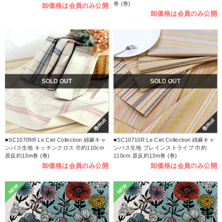
巻 (巻)
卸価格は会員のみ公開
卸価格は会員のみ公開
SOLD OUT
SOLD OUT
巻/Roll
巻/Roll
■SC10709R Le Ciel Collection 綿麻キャ
■SC10710R Le Ciel Collection 綿麻キャ
ンバス生地 キッチンクロス 巾約110cm
ンバス生地 ブレインストライプ 巾約
原反約13m巻 (巻)
110cm 原反約13m巻 (巻)
卸価格は会員のみ公開
卸価格は会員のみ公開
NEW
NEW