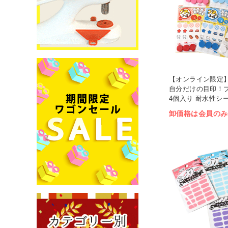
【オンライン限定】CL
自分だけの目印！
4個入り 耐水性シ
(枚)
卸価格は会員のみ