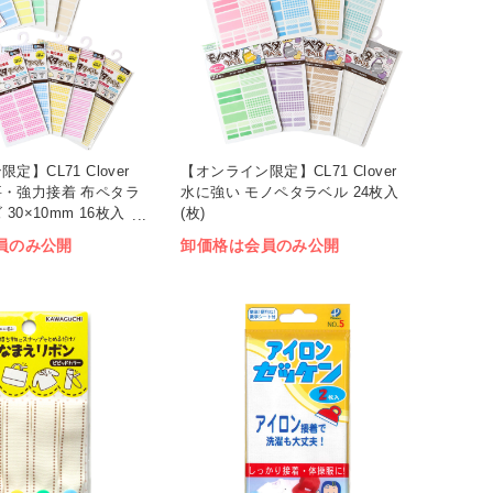
】CL71 Clover
【オンライン限定】CL71 Clover
・強力接着 布ペタラ
水に強い モノペタラベル 24枚入
30×10mm 16枚入
(枚)
員のみ公開
卸価格は会員のみ公開