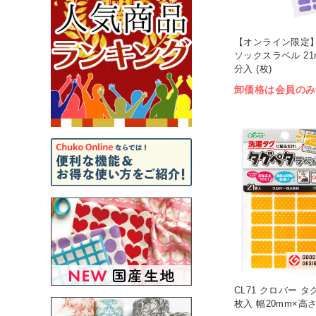
【オンライン限定】CL
ソックスラベル 21m
分入 (枚)
卸価格は会員のみ
CL71 クロバー タ
枚入 幅20mm×高さ1