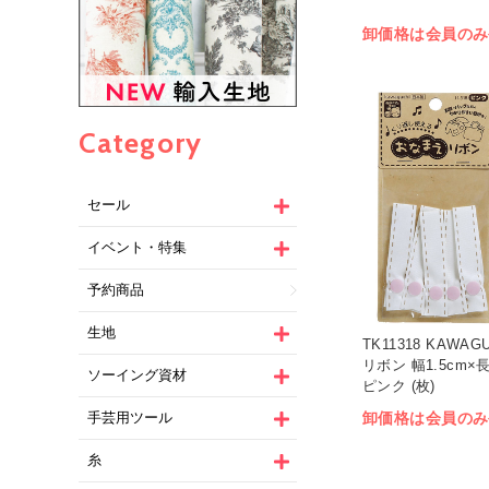
卸価格は会員のみ
Category
セール
イベント・特集
予約商品
生地
TK11318 KAWA
リボン 幅1.5cm×
ソーイング資材
ピンク (枚)
卸価格は会員のみ
手芸用ツール
糸