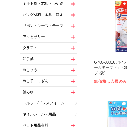
キルト綿・芯地・つめ綿
バッグ材料・金具・口金
リボン・レース・テープ
アクセサリー
クラフト
和手芸
G700-00016 
ームテープ 7cm×3
刺しゅう
プ (袋)
刺し子・こぎん
卸価格は会員のみ
編み物
トルソー/ドレスフォーム
ネイルシール・用品
ペット用品材料