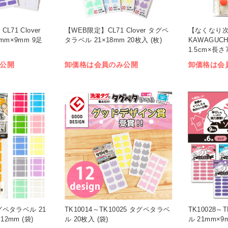
71 Clover
【WEB限定】CL71 Clover タグペ
【なくなり次第
m×9mm 9足
タラベル 21×18mm 20枚入 (枚)
KAWAGUC
1.5cm×長
ラー (枚)
公開
卸価格は会員のみ公開
卸価格は会
グペタラベル 21
TK10014～TK10025 タグペタラベ
TK10028～
2mm (袋)
ル 20枚入 (袋)
ル 21mm×9