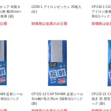
パイオニア 布製ネ
G200-1 アイロンゼッケン 20枚入
CP130-1 
柄 幅35mm×
(台)
アイロン接着 
接着 (袋)
単位1パック 
公開
卸価格は会員のみ公開
卸価格は会
AIN88 反射シール
CP131-12 CAPTAIN88 反射シール
CP132-21
3袋単位1パック
3cm幅×長さ35cm 3袋単位1パック
抜き 型 星型
(袋)
ック (袋)
公開
卸価格は会員のみ公開
卸価格は会