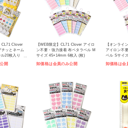
71 Clover
【WEB限定】CL71 Clover アイロ
【オンライン限定
プチッとネーム
ン不要・強力接着 布ペタラベル M
アイロン不要
ール20枚入り
サイズ 45×14mm 6枚入 (枚)
ベル Sサイズ 
(枚)
公開
卸価格は会員のみ公開
卸価格は会