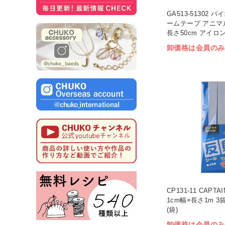
GA513-51302 
ームテープ アニマル
長さ50cm アイロン
卸価格は会員のみ
CP131-11 CAPT
1cm幅×長さ1m 
(袋)
卸価格は会員のみ