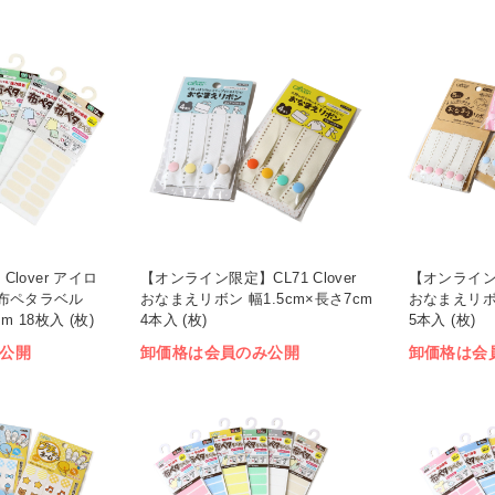
Clover アイロ
【オンライン限定】CL71 Clover
【オンライン限定
布ペタラベル
おなまえリボン 幅1.5cm×長さ7cm
おなまえリボン
m 18枚入 (枚)
4本入 (枚)
5本入 (枚)
公開
卸価格は会員のみ公開
卸価格は会