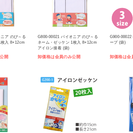
パイオニア のび～る
G800-00021 パイオニア のび～る
G900-000
入 8×12cm
ネーム・ゼッケン 1枚入 8×12cm
ープ (袋)
アイロン接着 (袋)
公開
卸価格は会員のみ公開
卸価格は会