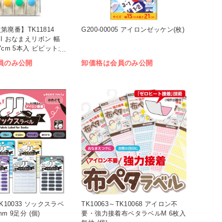
廃番】TK11814
G200-00005 アイロンゼッケン(枚)
HI おなまえリボン 幅
さ7cm 5本入 ビビットカ
員のみ公開
卸価格は会員のみ公開
TK10033 ソックスラベ
TK10063～TK10068 アイロン不
mm 9足分 (個)
要・強力接着布ペタラベルM 6枚入