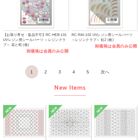
【お取り寄せ・返品不可】RC-HEB-101
RC-RAI-102 UVレジン用シールパーツ
UVレジン用シールパーツ ～レジンクラ
～レジンクラブ～ 虹2 (枚)
ブ～ 花と蛇 (枚)
卸価格は会員のみ公開
卸価格は会員のみ公開
1
2
3
4
5
次へ
New Items
NEW
NEW
NEW