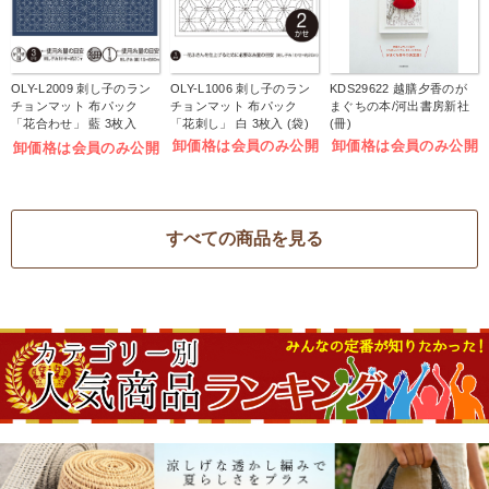
OLY-L2009 刺し子のラン
OLY-L1006 刺し子のラン
KDS29622 越膳夕香のが
チョンマット 布パック
チョンマット 布パック
まぐちの本/河出書房新社
「花合わせ」 藍 3枚入
「花刺し」 白 3枚入 (袋)
(冊)
(袋)
卸価格は会員のみ公開
卸価格は会員のみ公開
卸価格は会員のみ公開
すべての商品を見る