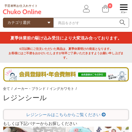
0
手芸材料お仕入れサイト
ﾒﾆｭｰ
夏季休業前の駆け込み受注により大変混み合っております。
6日以降にご注文いただいた商品は、夏季休業明けの発送となります。
お客様にはご不便をおかけいたしますが何卒ご了承いただきますようお願い申し上げま
す。
全て
/
メーカー・ブランド
/
イングカワモト
/
レジンシール
レジンシールはこちらからご覧ください
もしくは下記バナーからお探しください