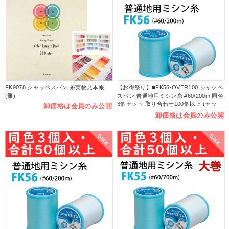
FK9078 シャッペスパン 糸実物見本帳
【お得祭り】■FK56-OVER100 シャッペ
(冊)
スパン 普通地用ミシン糸 #60/200m 同色
3個セット 取り合わせ100個以上 (セッ
卸価格は会員のみ公開
ト)
卸価格は会員のみ公開
SALE
SALE