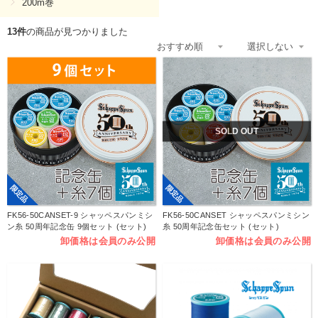
200m巻
13件
の商品が見つかりました
SOLD OUT
限定品
限定品
FK56-50CANSET-9 シャッペスパンミシ
FK56-50CANSET シャッペスパンミシン
ン糸 50周年記念缶 9個セット (セット)
糸 50周年記念缶セット (セット)
卸価格は会員のみ公開
卸価格は会員のみ公開