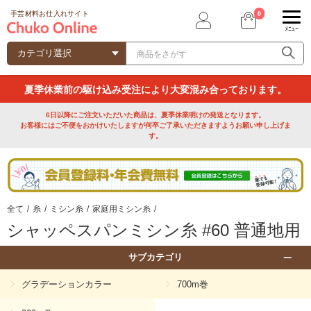
0
手芸材料お仕入れサイト
ﾒﾆｭｰ
夏季休業前の駆け込み受注により大変混み合っております。
6日以降にご注文いただいた商品は、夏季休業明けの発送となります。
お客様にはご不便をおかけいたしますが何卒ご了承いただきますようお願い申し上げま
す。
全て
/
糸
/
ミシン糸
/
家庭用ミシン糸
/
シャッペスパンミシン糸 #60 普通地用
サブカテゴリ
グラデーションカラー
700m巻