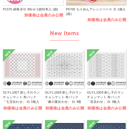
P1575 絹巻水引 90cm 1袋50本入 (袋)
P9706 ちりめんアレンジベース 大 1個入
(袋)
卸価格は会員のみ公開
卸価格は会員のみ公開
New Items
NEW
NEW
NEW
OLY-L1007 刺し子のラン
OLY-L1008 刺し子のラン
OLY-L1009 刺し子のラン
チョンマット 布パック
チョンマット 布パック
チョンマット 布パック
「七宝合わせ」 白 3枚入
「麻の葉合わせ」 白 3枚
「花合わせ」 白 3枚入
(袋)
入 (袋)
(袋)
卸価格は会員のみ公開
卸価格は会員のみ公開
卸価格は会員のみ公開
NEW
NEW
NEW