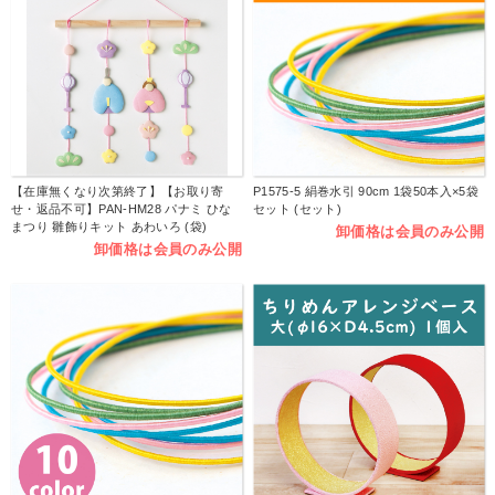
【在庫無くなり次第終了】【お取り寄
P1575-5 絹巻水引 90cm 1袋50本入×5袋
せ・返品不可】PAN-HM28 パナミ ひな
セット (セット)
まつり 雛飾りキット あわいろ (袋)
卸価格は会員のみ公開
卸価格は会員のみ公開