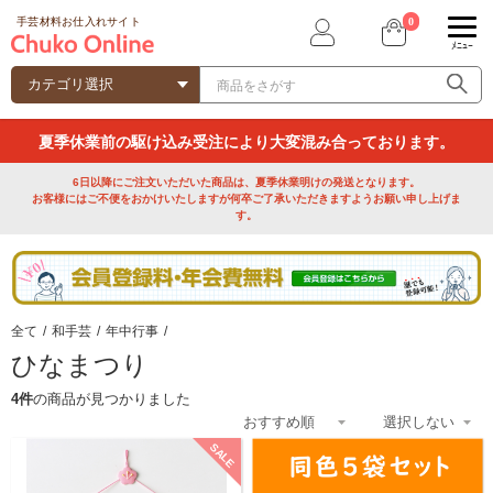
0
手芸材料お仕入れサイト
ﾒﾆｭｰ
夏季休業前の駆け込み受注により大変混み合っております。
6日以降にご注文いただいた商品は、夏季休業明けの発送となります。
お客様にはご不便をおかけいたしますが何卒ご了承いただきますようお願い申し上げま
す。
全て
/
和手芸
/
年中行事
/
ひなまつり
4件
の商品が見つかりました
SALE