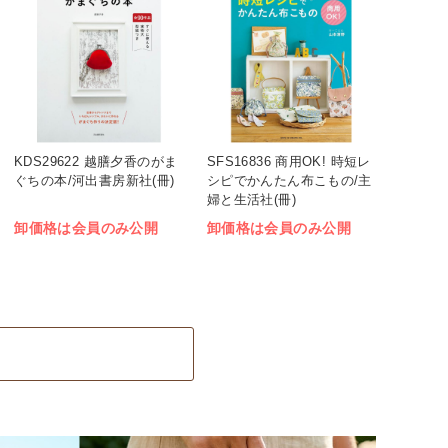
KDS29622 越膳夕香のがま
SFS16836 商用OK! 時短レ
ぐちの本/河出書房新社(冊)
シピでかんたん布こもの/主
婦と生活社(冊)
卸価格は会員のみ公開
卸価格は会員のみ公開