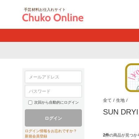
手芸材料お仕入れサイト
全て
/
生地
/
次回から自動的にログイン
SUN DR
ログイン
ログイン情報をお忘れですか？
2件
の商品が見つか
新規会員登録