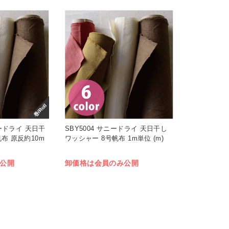
巻/Roll
ニードライ 天日干
SBY5004 サニードライ 天日干し
布 原反約10m
ワッシャー 8号帆布 1m単位 (m)
公開
卸価格は会員のみ公開