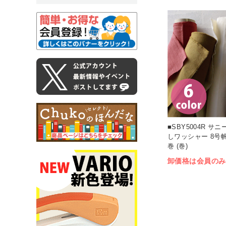
■SBY5004R サ
しワッシャー 8号帆
巻 (巻)
卸価格は会員のみ