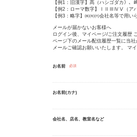
【例1：旧漢字】髙（ハシゴダカ）、
【例2：ローマ数字】ⅠⅡⅢⅣⅤ（ア
【例3：略字】㈱㈲㈹会社名等で用い
メールが届かないお客様へ
ログイン後、マイページ/ご注文履歴
ページ下のメール配信履歴一覧に当社
メールご確認お願いいたします。 マ
お名前
必須
お名前(カナ)
会社名、店名、教室名など