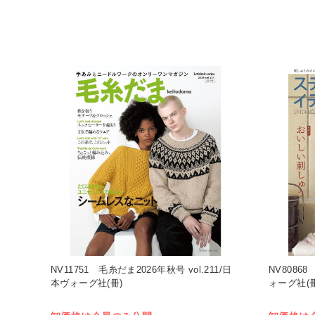
NV11751 毛糸だま2026年秋号 vol.211/日
NV8086
本ヴォーグ社(冊)
ォーグ社(冊