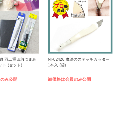
 正絹 羽二重四匁つまみ
NI-02426 魔法のステッチカッター
ト (セット)
1本入 (袋)
員のみ公開
卸価格は会員のみ公開