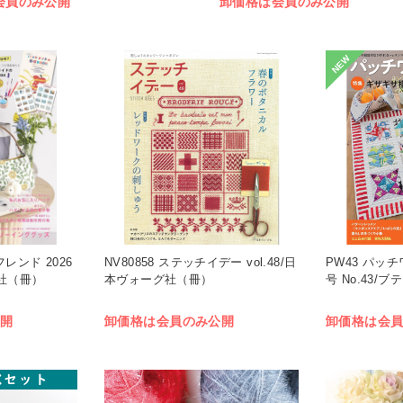
会員のみ公開
卸価格は会員のみ公開
NEW
フレンド 2026
NV80858 ステッチイデー vol.48/日
PW43 パッ
社（冊）
本ヴォーグ社（冊）
号 No.43/ブ
開
卸価格は会員のみ公開
卸価格は会