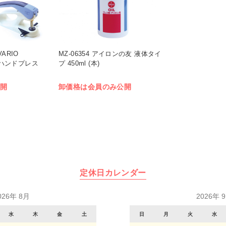
VARIO
MZ-06354 アイロンの友 液体タイ
家庭用ハンドプレス
プ 450ml (本)
開
卸価格は会員のみ公開
定休日カレンダー
026年 8月
2026年 
水
木
金
土
日
月
火
水