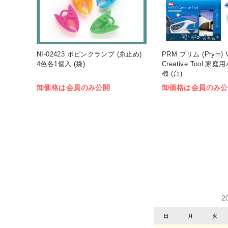
NI-02423 ボビンクランプ (糸止め)
PRM プリム (Prym) 
4色各1個入 (袋)
Creative Tool 
機 (台)
卸価格は会員のみ公開
卸価格は会員のみ公
2
日
月
火