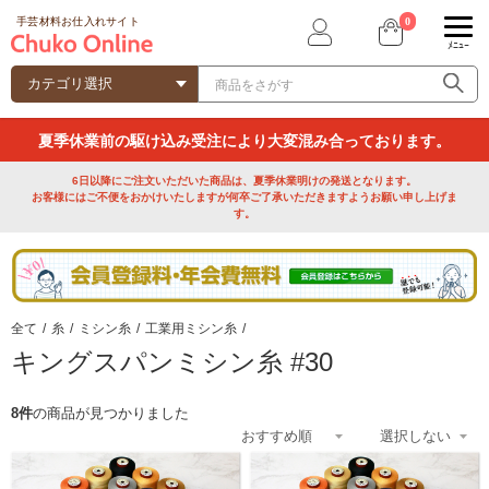
0
手芸材料お仕入れサイト
ﾒﾆｭｰ
夏季休業前の駆け込み受注により大変混み合っております。
6日以降にご注文いただいた商品は、夏季休業明けの発送となります。
お客様にはご不便をおかけいたしますが何卒ご了承いただきますようお願い申し上げま
す。
全て
/
糸
/
ミシン糸
/
工業用ミシン糸
/
キングスパンミシン糸 #30
8件
の商品が見つかりました