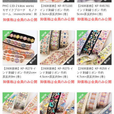
PHC-133-2 kiitos works
【2608新柄】KF-R71193
【2608新柄】KF-R45781
モザイクブローチ モノク
インド刺繍リボン 巾約
インド刺繍リボン 巾約
ローム〈monochrome〉刺
2.5cm×原反約9m (巻)
5cm×原反約9m (巻)
しゅうキット (袋)
卸価格は会員のみ公開
卸価格は会員のみ公開
卸価格は会員のみ公開
NEW
NEW
NEW
巻/Roll
巻/Roll
巻/Roll
【2608新柄】KF-R279 イ
【2608新柄】KF-R275 イ
【2608新柄】KF-R258 イ
ンド刺繍リボン 巾約2cm×
ンド刺繍リボン 巾約
ンド刺繍リボン 巾約
原反約9m (巻)
4.5cm×原反約9m (巻)
4.7cm×原反約9m (巻)
卸価格は会員のみ公開
卸価格は会員のみ公開
卸価格は会員のみ公開
NEW
NEW
NEW