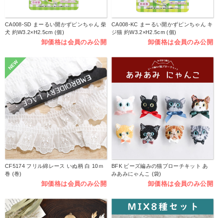
CA008-SD まーるい開かずピンちゃん 柴
CA008-KC まーるい開かずピンちゃん キ
犬 約W3.2×H2.5cm (個)
ジ猫 約W3.2×H2.5cm (個)
卸価格は会員のみ公開
卸価格は会員のみ公開
NEW
CF5174 フリル綿レース いぬ柄 白 10ｍ
BFK ビーズ編みの猫ブローチキット あ
巻 (巻)
みあみにゃんこ (袋)
卸価格は会員のみ公開
卸価格は会員のみ公開