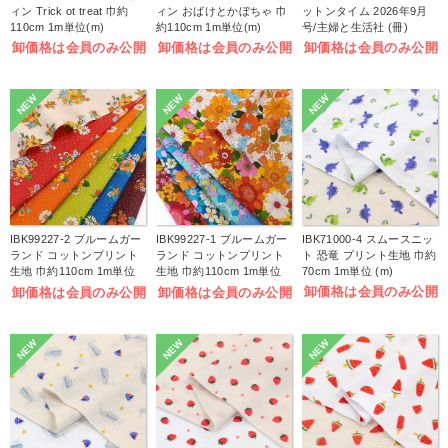
ィン Trick ot treat 巾約
ィン おばけとかぼちゃ 巾
ットンタイム 2026年9月
110cm 1m単位(m)
約110cm 1m単位(m)
号/主婦と生活社 (冊)
卸価格は会員のみ公開
卸価格は会員のみ公開
卸価格は会員のみ公開
NEW
NEW
NEW
IBK99227-2 ブルームガー
IBK99227-1 ブルームガー
IBK71000-4 スムースニッ
ランド コットンプリント
ランド コットンプリント
ト 恐竜 プリント生地 巾約
生地 巾約110cm 1m単位
生地 巾約110cm 1m単位
70cm 1m単位 (m)
(m)
(m)
卸価格は会員のみ公開
卸価格は会員のみ公開
卸価格は会員のみ公開
NEW
NEW
NEW