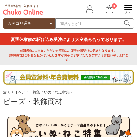
0
手芸材料お仕入れサイト
ﾒﾆｭｰ
夏季休業前の駆け込み受注により大変混み合っております。
6日以降にご注文いただいた商品は、夏季休業明けの発送となります。
お客様にはご不便をおかけいたしますが何卒ご了承いただきますようお願い申し上げま
す。
全て
/
イベント・特集
/
いぬ・ねこ特集
/
ビーズ・装飾商材