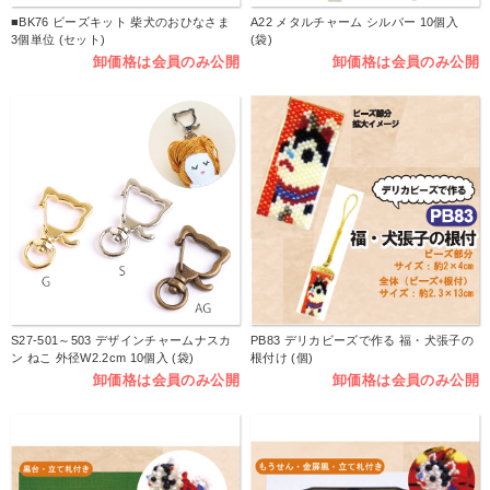
■BK76 ビーズキット 柴犬のおひなさま
A22 メタルチャーム シルバー 10個入
3個単位 (セット)
(袋)
卸価格は会員のみ公開
卸価格は会員のみ公開
S27-501～503 デザインチャームナスカ
PB83 デリカビーズで作る 福・犬張子の
ン ねこ 外径W2.2cm 10個入 (袋)
根付け (個)
卸価格は会員のみ公開
卸価格は会員のみ公開