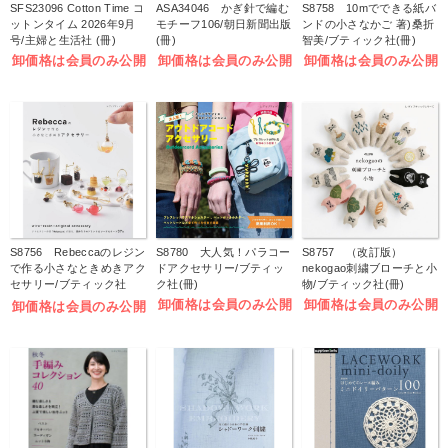
SFS23096 Cotton Time コ
ASA34046 かぎ針で編む
S8758 10mでできる紙バ
ットンタイム 2026年9月
モチーフ106/朝日新聞出版
ンドの小さなかご 著)桑折
号/主婦と生活社 (冊)
(冊)
智美/ブティック社(冊)
卸価格は会員のみ公開
卸価格は会員のみ公開
卸価格は会員のみ公開
S8756 Rebeccaのレジン
S8780 大人気！パラコー
S8757 （改訂版）
で作る小さなときめきアク
ドアクセサリー/ブティッ
nekogao刺繍ブローチと小
セサリー/ブティック社
ク社(冊)
物/ブティック社(冊)
(冊)
卸価格は会員のみ公開
卸価格は会員のみ公開
卸価格は会員のみ公開