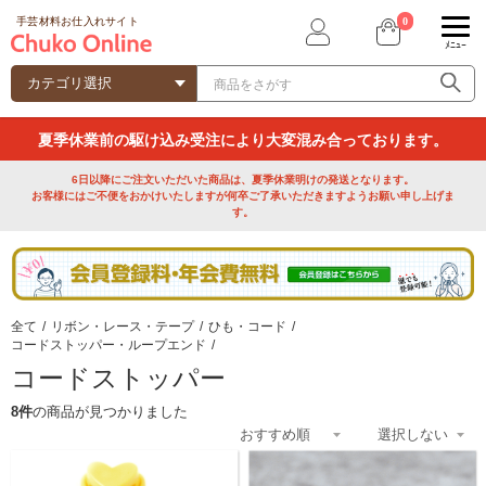
0
手芸材料お仕入れサイト
ﾒﾆｭｰ
夏季休業前の駆け込み受注により大変混み合っております。
6日以降にご注文いただいた商品は、夏季休業明けの発送となります。
お客様にはご不便をおかけいたしますが何卒ご了承いただきますようお願い申し上げま
す。
全て
/
リボン・レース・テープ
/
ひも・コード
/
コードストッパー・ループエンド
/
コードストッパー
8件
の商品が見つかりました