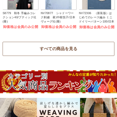
S8779 秋冬 手編みコレ
NV70877 シャドーワー
NV72306 （新装版）は
クション40/ブティック社
ク刺繍 著)中根悦子/日本
じめてのレース編み ミニ
(冊)
ヴォーグ社(冊)
ドイリーパターン100/日本
ヴォーグ社(冊)
卸価格は会員のみ公開
卸価格は会員のみ公開
卸価格は会員のみ公開
すべての商品を見る