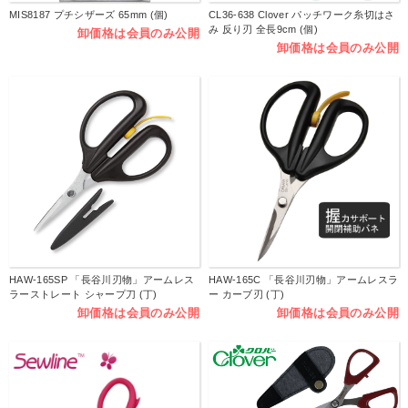
MIS8187 プチシザーズ 65mm (個)
CL36-638 Clover パッチワーク糸切はさ
み 反り刃 全長9cm (個)
卸価格は会員のみ公開
卸価格は会員のみ公開
HAW-165SP 「長谷川刃物」アームレス
HAW-165C 「長谷川刃物」アームレスラ
ラーストレート シャープ刀 (丁)
ー カーブ刃 (丁)
卸価格は会員のみ公開
卸価格は会員のみ公開