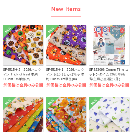
New Items
NEW
NEW
SP6515H-2 2026ハロウ
SP6515H-1 2026ハロウ
SFS23096 Cotton Time コ
ィン Trick ot treat 巾約
ィン おばけとかぼちゃ 巾
ットンタイム 2026年9月
110cm 1m単位(m)
約110cm 1m単位(m)
号/主婦と生活社 (冊)
卸価格は会員のみ公開
卸価格は会員のみ公開
卸価格は会員のみ公開
NEW
NEW
NEW