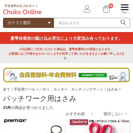
0
手芸材料お仕入れサイト
ﾒﾆｭｰ
夏季休業前の駆け込み受注により大変混み合っております。
6日以降にご注文いただいた商品は、夏季休業明けの発送となります。
お客様にはご不便をおかけいたしますが何卒ご了承いただきますようお願い申し上げま
す。
全て
/
手芸用ツール
/
ハサミ・カッター・カッティングマット
/
はさみ
/
パッチワーク用はさみ
21件
の商品が見つかりました