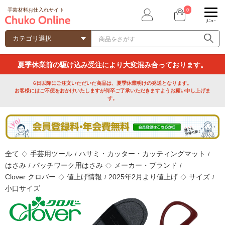
0
手芸材料お仕入れサイト
ﾒﾆｭｰ
夏季休業前の駆け込み受注により大変混み合っております。
6日以降にご注文いただいた商品は、夏季休業明けの発送となります。
お客様にはご不便をおかけいたしますが何卒ご了承いただきますようお願い申し上げま
す。
全て
手芸用ツール
ハサミ・カッター・カッティングマット
◇
/
/
はさみ
パッチワーク用はさみ
メーカー・ブランド
/
◇
/
Clover クロバー
値上げ情報
2025年2月より値上げ
サイズ
◇
/
◇
/
小口サイズ