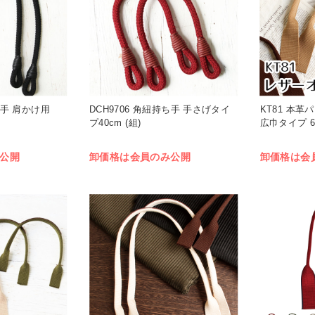
ち手 肩かけ用
DCH9706 角紐持ち手 手さげタイ
KT81 本
プ40cm (組)
広巾タイプ 60
公開
卸価格は会員のみ公開
卸価格は会