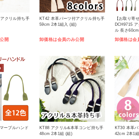
ツ付アクリル持ち手
KT42 本革パーツ付アクリル持ち手
【お取り寄
59cm 2本1組入 (組)
DCH9715
ル 長さ60cm
公開
卸価格は会員のみ公開
卸価格は会
ン混マーブルハンド
KT88 アクリル&本革コンビ持ち手
KT30 本
48cm 2本1組 (組)
42cm 2本1組