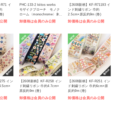
R71 イ
PHC-133-2 kiitos works
【2608新柄】KF-R71193 イ
約
モザイクブローチ モノク
ンド刺繍リボン 巾約
巻)
ローム〈monochrome〉刺
2.5cm×原反約9m (巻)
しゅうキット (袋)
公開
卸価格は会員のみ公開
卸価格は会員のみ公開
NEW
NEW
巻/Roll
巻/Roll
巻/Roll
275 イン
【2608新柄】KF-R258 イン
【2608新柄】KF-R251 イン
5cm×
ド刺繍リボン 巾約4.7cm×
ド刺繍リボン 巾約6cm×原
原反約9m (巻)
反約9m (巻)
公開
卸価格は会員のみ公開
卸価格は会員のみ公開