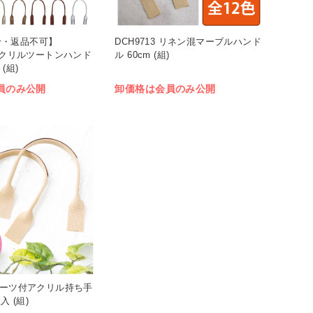
せ・返品不可】
DCH9713 リネン混マーブルハンド
 アクリルツートンハンド
ル 60cm (組)
 (組)
員のみ公開
卸価格は会員のみ公開
革パーツ付アクリル持ち手
入 (組)