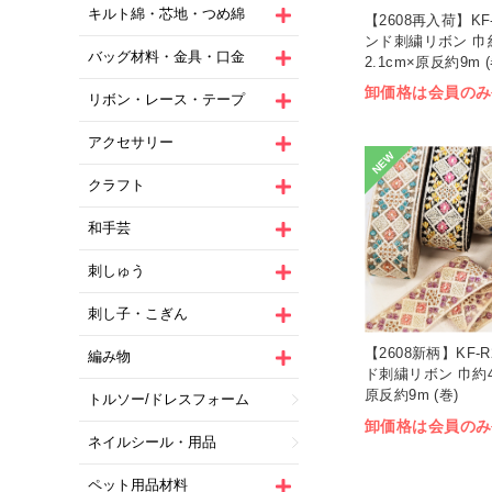
キルト綿・芯地・つめ綿
【2608再入荷】KF-
ンド刺繍リボン 巾
バッグ材料・金具・口金
2.1cm×原反約9m (
卸価格は会員のみ
リボン・レース・テープ
アクセサリー
NEW
クラフト
和手芸
刺しゅう
刺し子・こぎん
【2608新柄】KF-R
編み物
ド刺繍リボン 巾約4.
原反約9m (巻)
トルソー/ドレスフォーム
卸価格は会員のみ
ネイルシール・用品
ペット用品材料