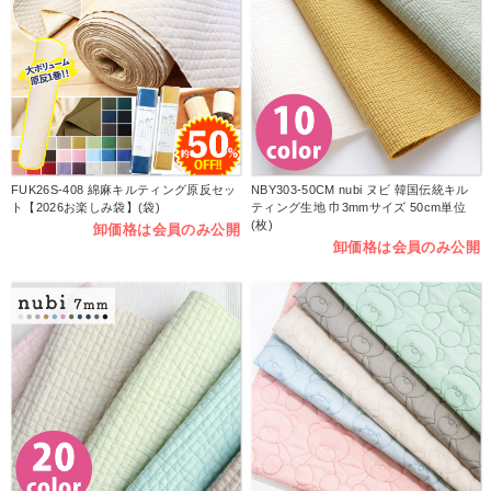
FUK26S-408 綿麻キルティング原反セッ
NBY303-50CM nubi ヌビ 韓国伝統キル
ト【2026お楽しみ袋】(袋)
ティング生地 巾3mmサイズ 50cm単位
(枚)
卸価格は会員のみ公開
卸価格は会員のみ公開