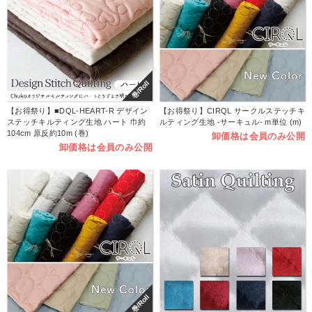
巻/Roll
【お得祭り】■DQL-HEART-R デザイン
【お得祭り】CIRQL サークルステッチキ
ステッチキルティング生地 ハート 巾約
ルティング生地 -サーキュル- m単位 (m)
104cm 原反約10m (巻)
卸価格は会員のみ公開
卸価格は会員のみ公開
巻/Roll