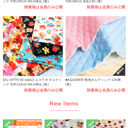
ック 巾約155cm 50cm単位 (枚)
巾約105cm 原反13m (巻)
卸価格は会員のみ公開
卸価格は会員のみ公開
巻/Roll
QIL-OPTN-50 sabuさんコラボ キルティ
■AQ10000R 無地キルティング 12m巻
ング 巾約110cm 50cm単位 (枚)
(巻)
卸価格は会員のみ公開
卸価格は会員のみ公開
New Items
NEW
NEW
NEW