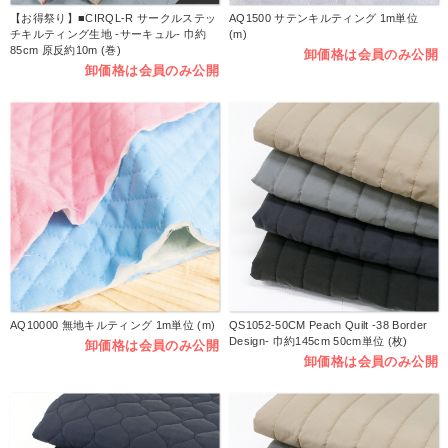
【お得祭り】■CIRQL-R サークルステッ
AQ1500 サテンキルティング 1m単位
チキルティング生地 -サーキュル- 巾約
(m)
85cm 原反約10m (巻)
卸価格は会員のみ公開
卸価格は会員のみ公開
AQ10000 無地キルティング 1m単位 (m)
QS1052-50CM Peach Quilt -38 Border
Design- 巾約145cm 50cm単位 (枚)
卸価格は会員のみ公開
卸価格は会員のみ公開