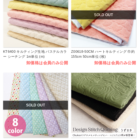
SOLD OUT
KT6400 キルティング生地 パステルカラ
Z00618-50CM ハートキルティング 巾約
ー シーチング 1m単位 (m)
155cm 50cm単位 (枚)
卸価格は会員のみ公開
卸価格は会員のみ公開
SOLD OUT