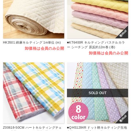
巻/Roll
HK3501 綿麻キルティング 1m単位 (m)
■KT6400R キルティング パステルカラ
ー シーチング 原反約12m巻 (巻)
卸価格は会員のみ公開
卸価格は会員のみ公開
SOLD OUT
巻/Roll
Z00618-50CM ハートキルティングチェ
■QHS1284R ドット柄キルティング生地