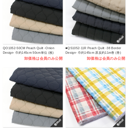
巻/Roll
QO1052-50CM Peach Quilt -Onion
■QS1052-11R Peach Quilt -38 Border
Design- 巾約145cm 50cm単位 (枚)
Design- 巾約145cm 原反約11m巻 (巻)
卸価格は会員のみ公開
卸価格は会員のみ公開
巻/Roll
巻/Roll