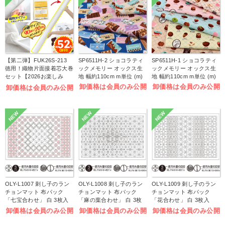
【第二弾】FUK26S-213
SP6511H-2 ショコラティ
SP6511H-1 ショコラティ
徳用！織物片面接着芯大巻
ックメモリー オックス生
ックメモリー オックス生
セット【2026お楽しみ
地 幅約110cm m単位 (m)
地 幅約110cm m単位 (m)
袋】(袋)
卸価格は会員のみ公開
卸価格は会員のみ公開
卸価格は会員のみ公開
NEW
NEW
NEW
OLY-L1007 刺し子のラン
OLY-L1008 刺し子のラン
OLY-L1009 刺し子のラン
チョンマット 布パック
チョンマット 布パック
チョンマット 布パック
「七宝合わせ」 白 3枚入
「麻の葉合わせ」 白 3枚
「花合わせ」 白 3枚入
(袋)
入 (袋)
(袋)
卸価格は会員のみ公開
卸価格は会員のみ公開
卸価格は会員のみ公開