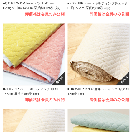
■QO1052-11R Peach Quilt -Onion
■Z00618R ハートキルティングチェック
Design- 巾約145cm 原反約11m巻 (巻)
巾約155cm 原反約8m巻 (巻)
卸価格は会員のみ公開
卸価格は会員のみ公開
巻/Roll
巻/Roll
■Z00618R ハートキルティング 巾約
■HK3501R-KN 綿麻キルティング 原反約
155cm 原反約8m巻 (巻)
12m巻 (巻)
卸価格は会員のみ公開
卸価格は会員のみ公開