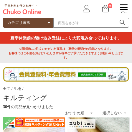
0
手芸材料お仕入れサイト
ﾒﾆｭｰ
夏季休業前の駆け込み受注により大変混み合っております。
6日以降にご注文いただいた商品は、夏季休業明けの発送となります。
お客様にはご不便をおかけいたしますが何卒ご了承いただきますようお願い申し上げま
す。
全て
/
生地
/
キルティング
30件
の商品が見つかりました
NEW