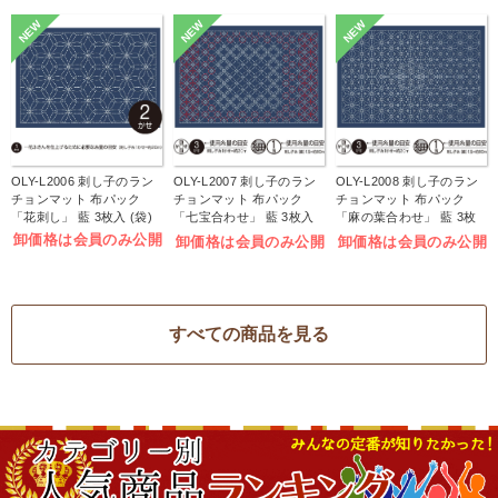
NEW
NEW
NEW
OLY-L2006 刺し子のラン
OLY-L2007 刺し子のラン
OLY-L2008 刺し子のラン
チョンマット 布パック
チョンマット 布パック
チョンマット 布パック
「花刺し」 藍 3枚入 (袋)
「七宝合わせ」 藍 3枚入
「麻の葉合わせ」 藍 3枚
(袋)
入 (袋)
卸価格は会員のみ公開
卸価格は会員のみ公開
卸価格は会員のみ公開
すべての商品を見る