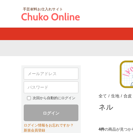
手芸材料お仕入れサイト
全て
/
生地
/
合皮 
次回から自動的にログイン
ネル
ログイン
ログイン情報をお忘れですか？
4件
の商品が見つか
新規会員登録