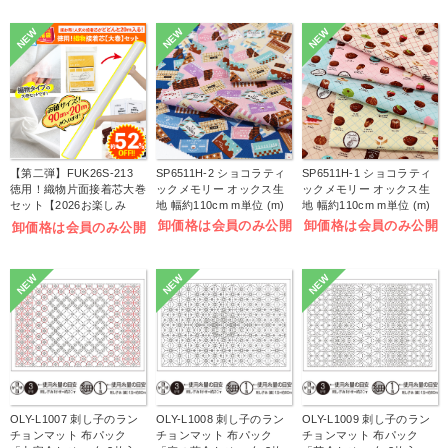
NEW
NEW
NEW
【第二弾】FUK26S-213
SP6511H-2 ショコラティ
SP6511H-1 ショコラティ
徳用！織物片面接着芯大巻
ックメモリー オックス生
ックメモリー オックス生
セット【2026お楽しみ
地 幅約110cm m単位 (m)
地 幅約110cm m単位 (m)
袋】(袋)
卸価格は会員のみ公開
卸価格は会員のみ公開
卸価格は会員のみ公開
NEW
NEW
NEW
OLY-L1007 刺し子のラン
OLY-L1008 刺し子のラン
OLY-L1009 刺し子のラン
チョンマット 布パック
チョンマット 布パック
チョンマット 布パック