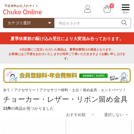
0
手芸材料お仕入れサイト
ﾒﾆｭｰ
夏季休業前の駆け込み受注により大変混み合っております。
6日以降にご注文いただいた商品は、夏季休業明けの発送となります。
お客様にはご不便をおかけいたしますが何卒ご了承いただきますようお願い申し上げま
す。
全て
/
アクセサリー
/
アクセサリー材料・土台
/
留め金具・エンドパーツ
/
チョーカー・レザー・リボン留め金具
11件
の商品が見つかりました