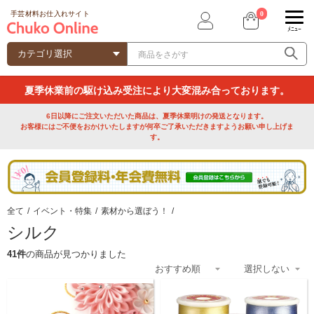
0
手芸材料お仕入れサイト
ﾒﾆｭｰ
夏季休業前の駆け込み受注により大変混み合っております。
6日以降にご注文いただいた商品は、夏季休業明けの発送となります。
お客様にはご不便をおかけいたしますが何卒ご了承いただきますようお願い申し上げま
す。
全て
/
イベント・特集
/
素材から選ぼう！
/
シルク
41件
の商品が見つかりました