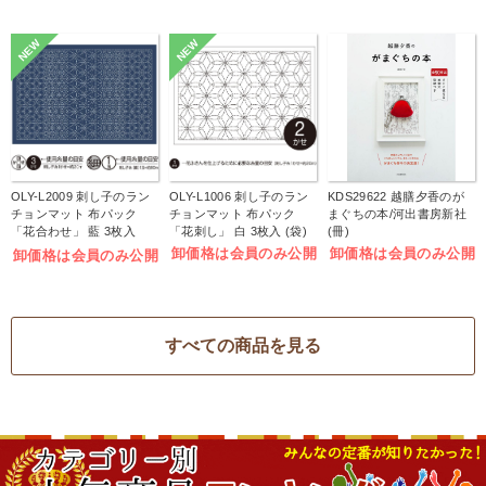
NEW
NEW
OLY-L2009 刺し子のラン
OLY-L1006 刺し子のラン
KDS29622 越膳夕香のが
チョンマット 布パック
チョンマット 布パック
まぐちの本/河出書房新社
「花合わせ」 藍 3枚入
「花刺し」 白 3枚入 (袋)
(冊)
(袋)
卸価格は会員のみ公開
卸価格は会員のみ公開
卸価格は会員のみ公開
すべての商品を見る