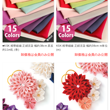
巻/Roll
■KSK 精華縮緬 正絹京染 幅約38cm 原反
KSK 精華縮緬 正絹京染 幅約38cm m単位
約11m乱 (巻)
(m)
卸価格は会員のみ公開
卸価格は会員のみ公開