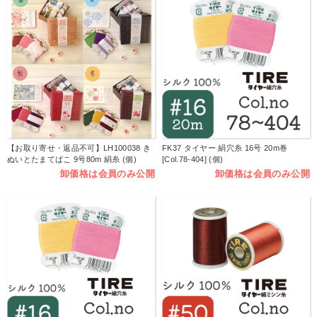
【お取り寄せ・返品不可】LH100038 き
FK37 タイヤー 絹穴糸 16号 20m巻
ぬいとたまてばこ 9号80m 絹糸 (個)
[Col.78-404] (個)
卸価格は会員のみ公開
卸価格は会員のみ公開