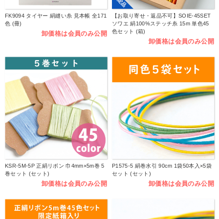
限定品
FK9094 タイヤー 絹縫い糸 見本帳 全171
【お取り寄せ・返品不可】SOIE-45SET
色 (冊)
ソワエ 絹100%ステッチ糸 15m 単色45
色セット (箱)
卸価格は会員のみ公開
卸価格は会員のみ公開
KSR-5M-5P 正絹リボン 巾4mm×5m巻 5
P1575-5 絹巻水引 90cm 1袋50本入×5袋
巻セット (セット)
セット (セット)
卸価格は会員のみ公開
卸価格は会員のみ公開