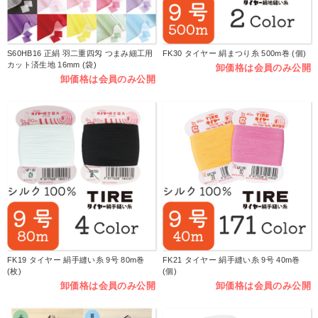
S60HB16 正絹 羽二重四匁 つまみ細工用
FK30 タイヤー 絹まつり糸 500m巻 (個)
カット済生地 16mm (袋)
卸価格は会員のみ公開
卸価格は会員のみ公開
FK19 タイヤー 絹手縫い糸 9号 80m巻
FK21 タイヤー 絹手縫い糸 9号 40m巻
(枚)
(個)
卸価格は会員のみ公開
卸価格は会員のみ公開