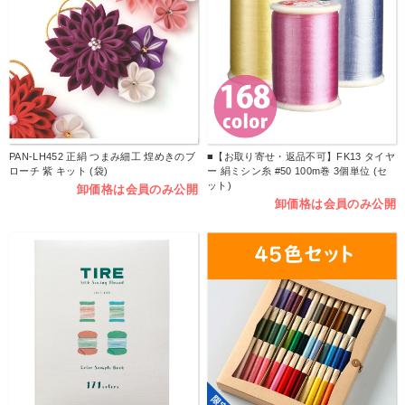
PAN-LH452 正絹 つまみ細工 煌めきのブ
■【お取り寄せ・返品不可】FK13 タイヤ
ローチ 紫 キット (袋)
ー 絹ミシン糸 #50 100m巻 3個単位 (セ
ット)
卸価格は会員のみ公開
卸価格は会員のみ公開