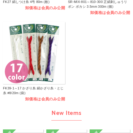
FK27 絹しつけ糸 4号 80m (枚)
SR-MIX-801～810-300 正絹刺しゅうリ
ボン ボカシ 3.5mm 300m (個)
卸価格は会員のみ公開
卸価格は会員のみ公開
FK39-1～17 かざり糸 絹かざり糸・とじ
糸 #8/20m (袋)
卸価格は会員のみ公開
New Items