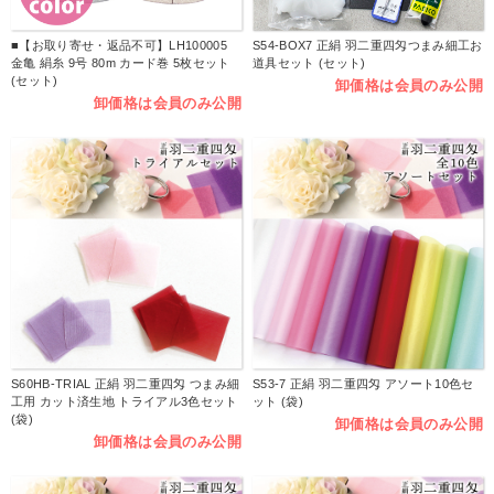
■【お取り寄せ・返品不可】LH100005
S54-BOX7 正絹 羽二重四匁つまみ細工お
金亀 絹糸 9号 80m カード巻 5枚セット
道具セット (セット)
(セット)
卸価格は会員のみ公開
卸価格は会員のみ公開
S60HB-TRIAL 正絹 羽二重四匁 つまみ細
S53-7 正絹 羽二重四匁 アソート10色セ
工用 カット済生地 トライアル3色セット
ット (袋)
(袋)
卸価格は会員のみ公開
卸価格は会員のみ公開