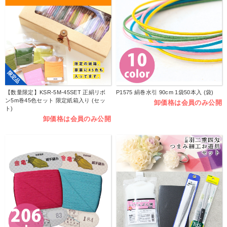
限定品
【数量限定】KSR-5M-45SET 正絹リボ
P1575 絹巻水引 90cm 1袋50本入 (袋)
ン5m巻45色セット 限定紙箱入り (セッ
卸価格は会員のみ公開
ト)
卸価格は会員のみ公開