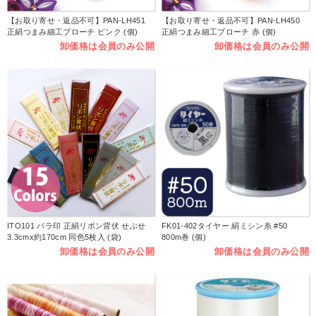
【お取り寄せ・返品不可】PAN-LH451
【お取り寄せ・返品不可】PAN-LH450
正絹つまみ細工ブローチ ピンク (個)
正絹つまみ細工ブローチ 赤 (個)
卸価格は会員のみ公開
卸価格は会員のみ公開
ITO101 バラ印 正絹リボン背伏 せぶせ
FK01-402タイヤー 絹ミシン糸 #50
3.3cmx約170cm 同色5枚入 (袋)
800m巻 (個)
卸価格は会員のみ公開
卸価格は会員のみ公開