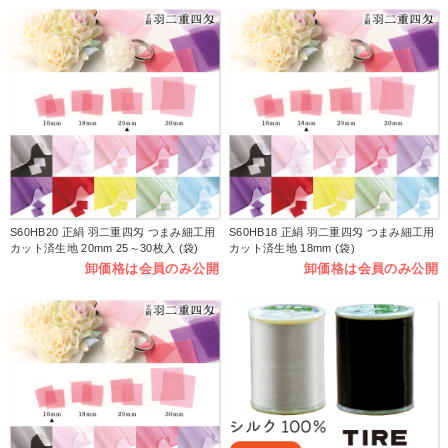
S60HB20 正絹 羽二重四匁 つまみ細工用
S60HB18 正絹 羽二重四匁 つまみ細工用
カット済生地 20mm 25～30枚入 (袋)
カット済生地 18mm (袋)
卸価格は会員のみ公開
卸価格は会員のみ公開