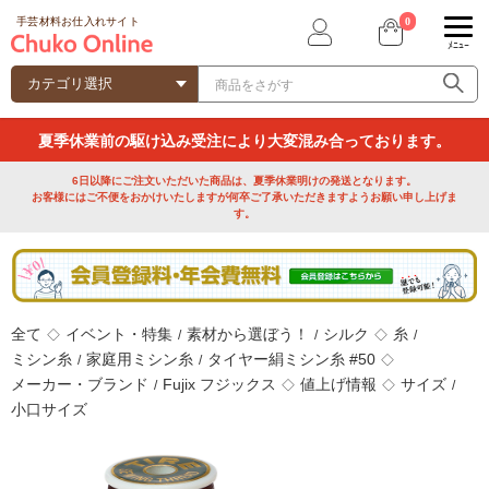
0
手芸材料お仕入れサイト
ﾒﾆｭｰ
夏季休業前の駆け込み受注により大変混み合っております。
6日以降にご注文いただいた商品は、夏季休業明けの発送となります。
お客様にはご不便をおかけいたしますが何卒ご了承いただきますようお願い申し上げま
す。
全て
イベント・特集
素材から選ぼう！
シルク
糸
◇
/
/
◇
/
ミシン糸
家庭用ミシン糸
タイヤー絹ミシン糸 #50
/
/
◇
メーカー・ブランド
Fujix フジックス
値上げ情報
サイズ
/
◇
◇
/
小口サイズ