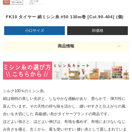
FK10 タイヤー 絹ミシン糸 #50 130m巻 [Col.90-404] (個)
小口サイズ
卸価格
商品情報
シルク100％のミシン糸。
絹は独特の美しい光沢と、しなやかな感触があり、滑らかで、弾力性に
富んでいます。その天性の持ち味を活かし、縫いやすさと仕上がりの風
合いを大切にした 高級縫い糸がタイヤーブランドの商品です。
ほどよい強さと、ほどよい伸びは、布地を傷めず、布地にまけないなじ
み良さを備え、古くから、最も使いやすい 縫い糸として親しまれていま