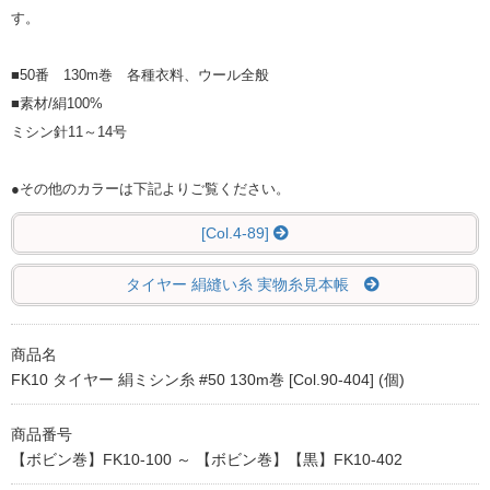
す。
■50番 130m巻 各種衣料、ウール全般
■素材/絹100%
ミシン針11～14号
●その他のカラーは下記よりご覧ください。
[Col.4-89]
タイヤー 絹縫い糸 実物糸見本帳
商品名
FK10 タイヤー 絹ミシン糸 #50 130m巻 [Col.90-404] (個)
商品番号
【ボビン巻】FK10-100 ～ 【ボビン巻】【黒】FK10-402