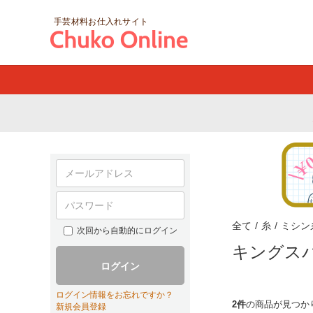
手芸材料お仕入れサイト
全て
/
糸
/
ミシン
次回から自動的にログイン
キングスパ
ログイン
ログイン情報をお忘れですか？
2件
の商品が見つか
新規会員登録