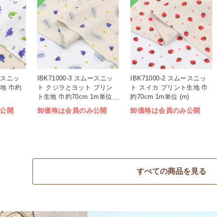
ムースニッ
IBK71000-3 スムースニッ
IBK71000-2 スムースニッ
地 巾約
ト クジラとヨット プリン
ト スイカ プリント生地 巾
ト生地 巾約70cm 1m単位
約70cm 1m単位 (m)
(m)
公開
卸価格は会員のみ公開
卸価格は会員のみ公開
すべての商品を見る