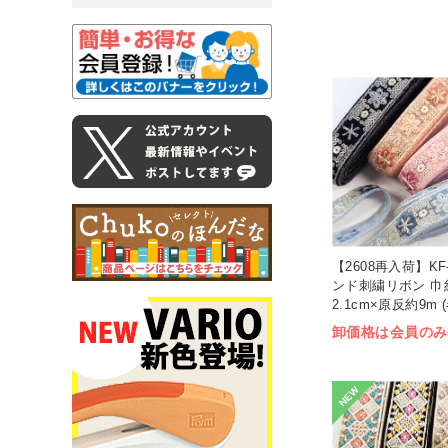
【2608再入荷】KF-
ンド刺繍リボン 巾
2.1cm×原反約9m (
卸価格は会員のみ
NEW