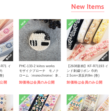
New Items
NEW
NEW
巻/Roll
巻/Roll
R71 イ
PHC-133-2 kiitos works
【2608新柄】KF-R71193 イ
約
モザイクブローチ モノク
ンド刺繍リボン 巾約
巻)
ローム〈monochrome〉刺
2.5cm×原反約9m (巻)
しゅうキット (袋)
公開
卸価格は会員のみ公開
卸価格は会員のみ公開
NEW
NEW