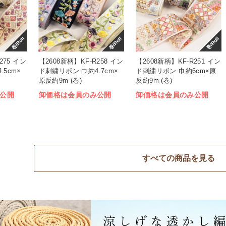
巻/Roll
巻/Roll
巻/Roll
275 イン
【2608新柄】KF-R258 イン
【2608新柄】KF-R251 イン
5cm×
ド刺繍リボン 巾約4.7cm×
ド刺繍リボン 巾約6cm×原
原反約9m (巻)
反約9m (巻)
公開
卸価格は会員のみ公開
卸価格は会員のみ公開
すべての商品を見る