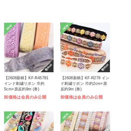
NEW
NEW
巻/Roll
巻/Roll
【2608新柄】KF-R45781
【2608新柄】KF-R279 イン
インド刺繍リボン 巾約
ド刺繍リボン 巾約2cm×原
5cm×原反約9m (巻)
反約9m (巻)
卸価格は会員のみ公開
卸価格は会員のみ公開
NEW
NEW