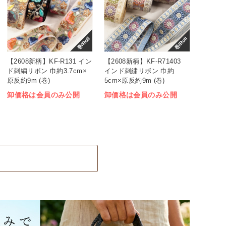
巻/Roll
巻/Roll
【2608新柄】KF-R131 イン
【2608新柄】KF-R71403
ド刺繍リボン 巾約3.7cm×
インド刺繍リボン 巾約
原反約9m (巻)
5cm×原反約9m (巻)
卸価格は会員のみ公開
卸価格は会員のみ公開