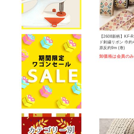
【2608新柄】KF-R
ド刺繍リボン 巾約4.
原反約9m (巻)
卸価格は会員のみ