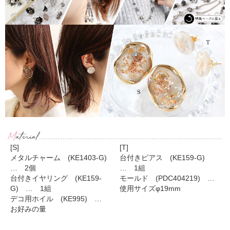
[S]
[T]
メタルチャーム (KE1403-G)
台付きピアス (KE159-G)
… 2個
… 1組
台付きイヤリング (KE159-
モールド (PDC404219) …
G) … 1組
使用サイズφ19mm
デコ用ホイル (KE995) …
お好みの量