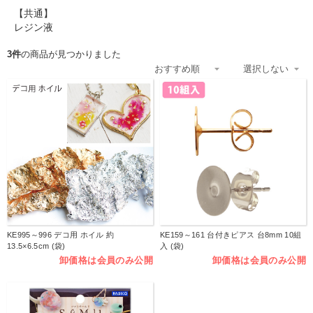
【共通】
レジン液
3件
の商品が見つかりました
KE995～996 デコ用 ホイル 約
KE159～161 台付きピアス 台8mm 10組
13.5×6.5cm (袋)
入 (袋)
卸価格は会員のみ公開
卸価格は会員のみ公開