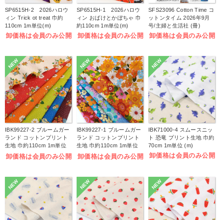
SP6515H-2 2026ハロウ
SP6515H-1 2026ハロウ
SFS23096 Cotton Time コ
ィン Trick ot treat 巾約
ィン おばけとかぼちゃ 巾
ットンタイム 2026年9月
110cm 1m単位(m)
約110cm 1m単位(m)
号/主婦と生活社 (冊)
卸価格は会員のみ公開
卸価格は会員のみ公開
卸価格は会員のみ公開
NEW
NEW
NEW
IBK99227-2 ブルームガー
IBK99227-1 ブルームガー
IBK71000-4 スムースニッ
ランド コットンプリント
ランド コットンプリント
ト 恐竜 プリント生地 巾約
生地 巾約110cm 1m単位
生地 巾約110cm 1m単位
70cm 1m単位 (m)
(m)
(m)
卸価格は会員のみ公開
卸価格は会員のみ公開
卸価格は会員のみ公開
NEW
NEW
NEW