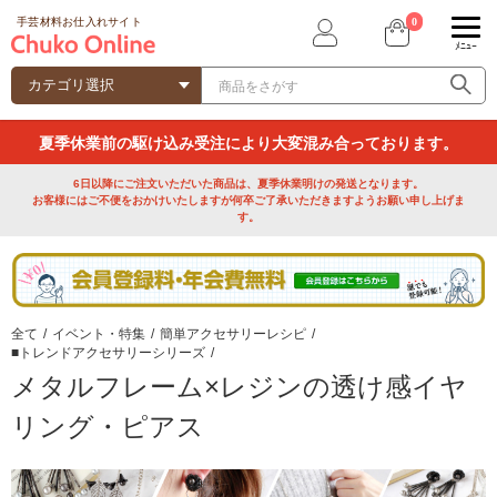
0
手芸材料お仕入れサイト
ﾒﾆｭｰ
夏季休業前の駆け込み受注により大変混み合っております。
6日以降にご注文いただいた商品は、夏季休業明けの発送となります。
お客様にはご不便をおかけいたしますが何卒ご了承いただきますようお願い申し上げま
す。
全て
/
イベント・特集
/
簡単アクセサリーレシピ
/
■トレンドアクセサリーシリーズ
/
メタルフレーム×レジンの透け感イヤ
リング・ピアス