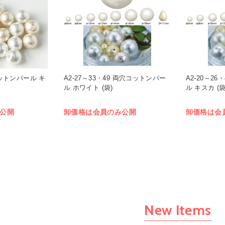
コットンパール キ
A2-27～33・49 両穴コットンパー
A2-20～2
ル ホワイト (袋)
ル キスカ (袋
公開
卸価格は会員のみ公開
卸価格は会
New Items