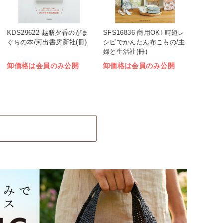
KDS29622 越膳夕香のがま
SFS16836 商用OK! 時短レ
ぐちの本/河出書房新社(冊)
シピでかんたん布こもの/主
婦と生活社(冊)
卸価格は会員のみ公開
卸価格は会員のみ公開