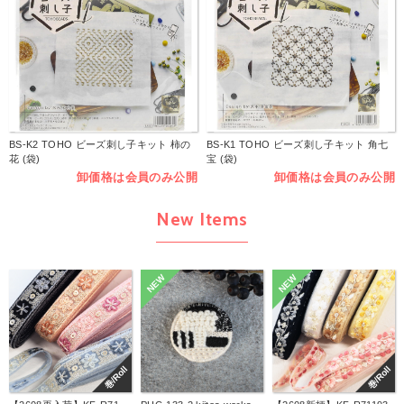
BS-K2 TOHO ビーズ刺し子キット 柿の
BS-K1 TOHO ビーズ刺し子キット 角七
花 (袋)
宝 (袋)
卸価格は会員のみ公開
卸価格は会員のみ公開
New Items
NEW
NEW
巻/Roll
巻/Roll