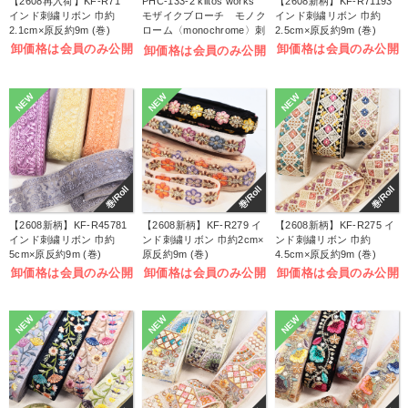
【2608再入荷】KF-R71
PHC-133-2 kiitos works
【2608新柄】KF-R71193
インド刺繍リボン 巾約
モザイクブローチ モノク
インド刺繍リボン 巾約
2.1cm×原反約9m (巻)
ローム〈monochrome〉刺
2.5cm×原反約9m (巻)
しゅうキット (袋)
卸価格は会員のみ公開
卸価格は会員のみ公開
卸価格は会員のみ公開
NEW
NEW
NEW
巻/Roll
巻/Roll
巻/Roll
【2608新柄】KF-R45781
【2608新柄】KF-R279 イ
【2608新柄】KF-R275 イ
インド刺繍リボン 巾約
ンド刺繍リボン 巾約2cm×
ンド刺繍リボン 巾約
5cm×原反約9m (巻)
原反約9m (巻)
4.5cm×原反約9m (巻)
卸価格は会員のみ公開
卸価格は会員のみ公開
卸価格は会員のみ公開
NEW
NEW
NEW