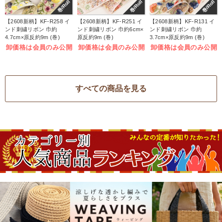
巻/Roll
巻/Roll
巻/Roll
【2608新柄】KF-R258 イ
【2608新柄】KF-R251 イ
【2608新柄】KF-R131 イ
ンド刺繍リボン 巾約
ンド刺繍リボン 巾約6cm×
ンド刺繍リボン 巾約
4.7cm×原反約9m (巻)
原反約9m (巻)
3.7cm×原反約9m (巻)
卸価格は会員のみ公開
卸価格は会員のみ公開
卸価格は会員のみ公開
すべての商品を見る