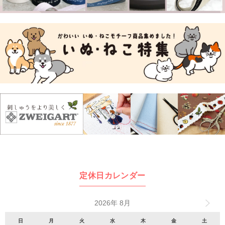
定休日カレンダー
2026年 8月
日
月
火
水
木
金
土