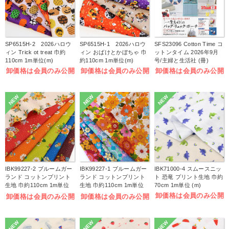
SP6515H-2 2026ハロウ
SP6515H-1 2026ハロウ
SFS23096 Cotton Time コ
ィン Trick ot treat 巾約
ィン おばけとかぼちゃ 巾
ットンタイム 2026年9月
110cm 1m単位(m)
約110cm 1m単位(m)
号/主婦と生活社 (冊)
卸価格は会員のみ公開
卸価格は会員のみ公開
卸価格は会員のみ公開
NEW
NEW
NEW
IBK99227-2 ブルームガー
IBK99227-1 ブルームガー
IBK71000-4 スムースニッ
ランド コットンプリント
ランド コットンプリント
ト 恐竜 プリント生地 巾約
生地 巾約110cm 1m単位
生地 巾約110cm 1m単位
70cm 1m単位 (m)
(m)
(m)
卸価格は会員のみ公開
卸価格は会員のみ公開
卸価格は会員のみ公開
NEW
NEW
NEW