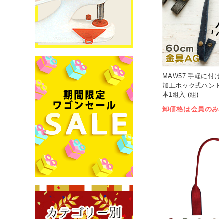
MAW57 手軽に付
加工ホック式ハンドル 
本1組入 (組)
卸価格は会員のみ