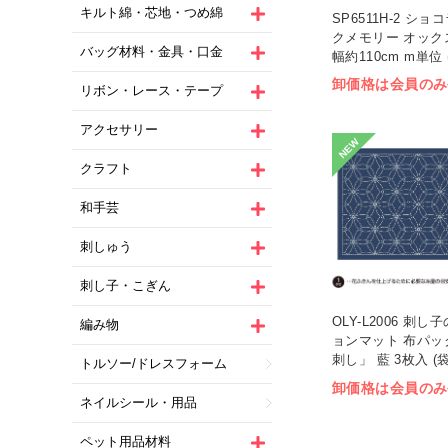
キルト綿・芯地・つめ綿
SP6511H-2 シ
クメモリー オック
バッグ材料・金具・口金
幅約110cm m単位 
卸価格は会員のみ
リボン・レース・テープ
アクセサリー
NEW
クラフト
和手芸
刺しゅう
刺し子・こぎん
OLY-L2006 刺
編み物
ョンマット 布パッ
刺し」 藍 3枚入 (袋
トルソー/ドレスフォーム
卸価格は会員のみ
ネイルシール・用品
ペット用品材料