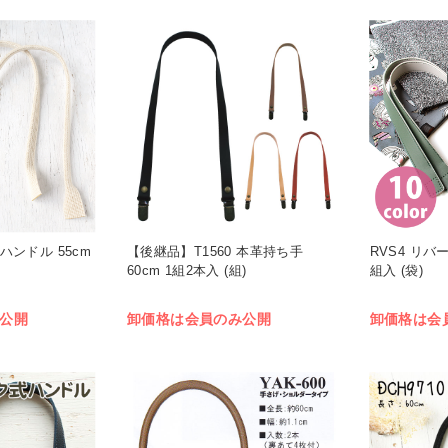
ルハンドル 55cm
【後継品】T1560 本革持ち手
RVS4 リバ
60cm 1組2本入 (組)
組入 (袋)
公開
卸価格は会員のみ公開
卸価格は会