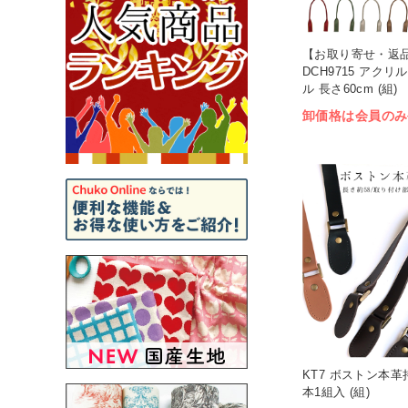
【お取り寄せ・返
DCH9715 アク
ル 長さ60cm (組)
卸価格は会員のみ
KT7 ボストン本革持
本1組入 (組)