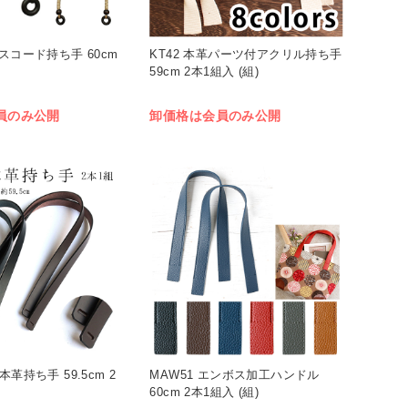
クスコード持ち手 60cm
KT42 本革パーツ付アクリル持ち手
59cm 2本1組入 (組)
員のみ公開
卸価格は会員のみ公開
本革持ち手 59.5cm 2
MAW51 エンボス加工ハンドル
60cm 2本1組入 (組)