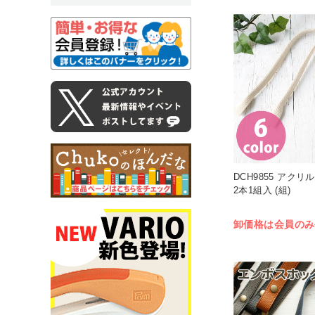
DCH9855 アクリ
2本1組入 (組)
卸価格は会員のみ