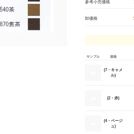
参考小売価格
卸価格
サンプル
規格
(7・キャメ
ル)
(2・赤)
(4・ベージ
ュ)