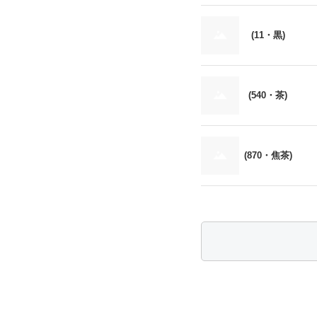
(11・黒)
(540・茶)
(870・焦茶)