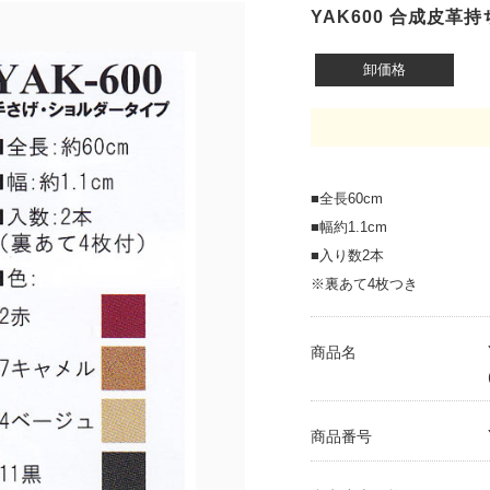
YAK600 合成皮革持
卸価格
■全長60cm
■幅約1.1cm
■入り数2本
※裏あて4枚つき
商品名
商品番号