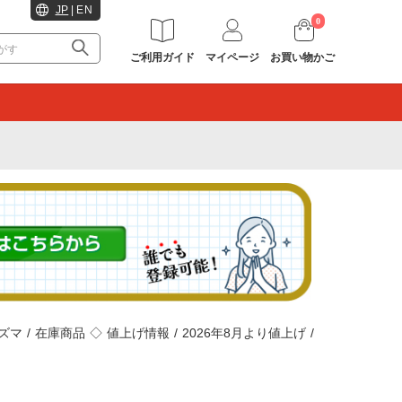
JP
|
EN
0
ご利用ガイド
マイページ
お買い物かご
。
ナズマ
/
在庫商品
◇
値上げ情報
/
2026年8月より値上げ
/