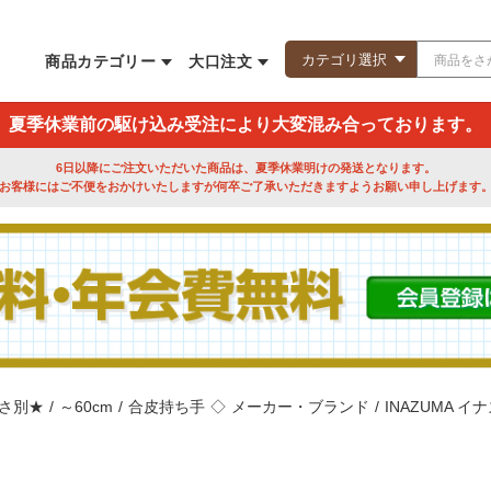
商品カテゴリー
大口注文
夏季休業前の駆け込み受注により大変混み合っております。
6日以降にご注文いただいた商品は、夏季休業明けの発送となります。
お客様にはご不便をおかけいたしますが何卒ご了承いただきますようお願い申し上げます
さ別★
/
～60cm
/
合皮持ち手
◇
メーカー・ブランド
/
INAZUMA イ