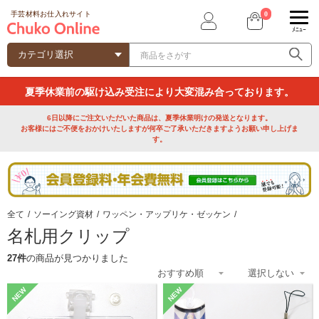
0
手芸材料お仕入れサイト
ﾒﾆｭｰ
夏季休業前の駆け込み受注により大変混み合っております。
6日以降にご注文いただいた商品は、夏季休業明けの発送となります。
お客様にはご不便をおかけいたしますが何卒ご了承いただきますようお願い申し上げま
す。
全て
/
ソーイング資材
/
ワッペン・アップリケ・ゼッケン
/
名札用クリップ
27件
の商品が見つかりました
NEW
NEW