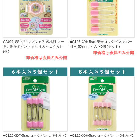
CA021-SS クリップウェア 名札用 まー
■CL26-309-5set 安全ロックピン カバー
るい開かずピンちゃん すみっコぐらし
付き 55mm 4本入 ×5個 (セット)
(個)
卸価格は会員のみ公開
卸価格は会員のみ公開
■CL26-307-5set ロックピン 大 6本入 ×5
■CL26-306-5set ロックピン 小 8本入 ×5