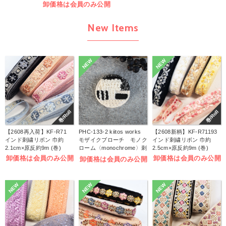
卸価格は会員のみ公開
New Items
NEW
NEW
巻/Roll
巻/Roll
【2608再入荷】KF-R71
PHC-133-2 kiitos works
【2608新柄】KF-R71193
インド刺繍リボン 巾約
モザイクブローチ モノク
インド刺繍リボン 巾約
2.1cm×原反約9m (巻)
ローム〈monochrome〉刺
2.5cm×原反約9m (巻)
しゅうキット (袋)
卸価格は会員のみ公開
卸価格は会員のみ公開
卸価格は会員のみ公開
NEW
NEW
NEW