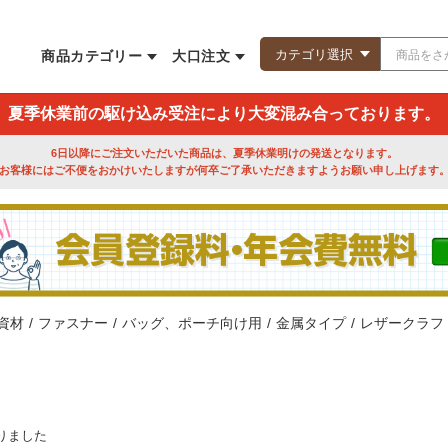
商品カテゴリー
大口注文
夏季休業前の駆け込み受注により大変混み合っております。
6日以降にご注文いただいた商品は、夏季休業明けの発送となります。
お客様にはご不便をおかけいたしますが何卒ご了承いただきますようお願い申し上げます
資材
/
ファスナー
/
バッグ、ポーチ向け用
/
金属タイプ
/
レザークラフ
りました