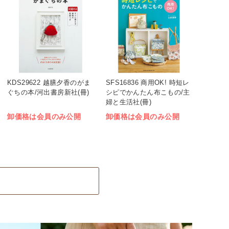
KDS29622 越膳夕香のがま
SFS16836 商用OK! 時短レ
ぐちの本/河出書房新社(冊)
シピでかんたん布こもの/主
婦と生活社(冊)
卸価格は会員のみ公開
卸価格は会員のみ公開