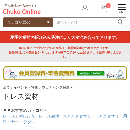
0
手芸材料お仕入れサイト
ﾒﾆｭｰ
夏季休業前の駆け込み受注により大変混み合っております。
6日以降にご注文いただいた商品は、夏季休業明けの発送となります。
お客様にはご不便をおかけいたしますが何卒ご了承いただきますようお願い申し上げま
す。
全て
/
イベント・特集
/
ウェディング特集
/
ドレス資材
▼▼おすすめカテゴリー
レース
|
刺しゅう・レース生地
|
ヘアアクセサリー
|
アクセサリー用
ワイヤー・テグス