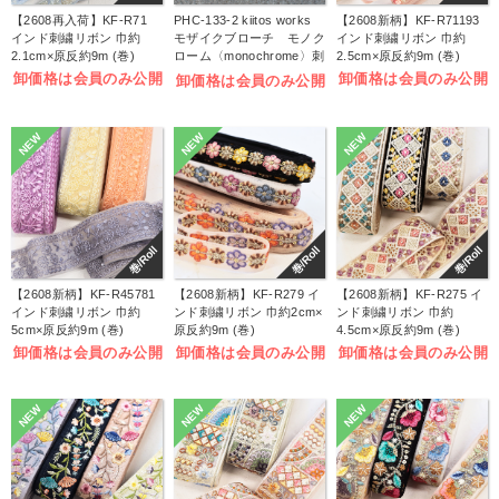
【2608再入荷】KF-R71
PHC-133-2 kiitos works
【2608新柄】KF-R71193
インド刺繍リボン 巾約
モザイクブローチ モノク
インド刺繍リボン 巾約
2.1cm×原反約9m (巻)
ローム〈monochrome〉刺
2.5cm×原反約9m (巻)
しゅうキット (袋)
卸価格は会員のみ公開
卸価格は会員のみ公開
卸価格は会員のみ公開
NEW
NEW
NEW
巻/Roll
巻/Roll
巻/Roll
【2608新柄】KF-R45781
【2608新柄】KF-R279 イ
【2608新柄】KF-R275 イ
インド刺繍リボン 巾約
ンド刺繍リボン 巾約2cm×
ンド刺繍リボン 巾約
5cm×原反約9m (巻)
原反約9m (巻)
4.5cm×原反約9m (巻)
卸価格は会員のみ公開
卸価格は会員のみ公開
卸価格は会員のみ公開
NEW
NEW
NEW