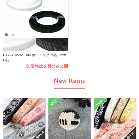
R4224-8MM-10M ボーニング 小巻 8mm
(巻)
卸価格は会員のみ公開
New Items
NEW
NEW
巻/Roll
巻/Roll