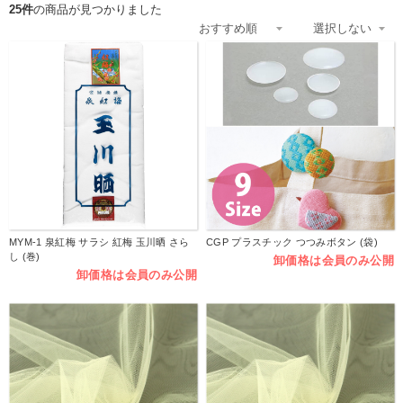
25件
の商品が見つかりました
MYM-1 泉紅梅 サラシ 紅梅 玉川晒 さら
CGP プラスチック つつみボタン (袋)
し (巻)
卸価格は会員のみ公開
卸価格は会員のみ公開