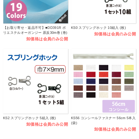
巻/Roll
【お取り寄せ・返品不可】■DD391R ポ
KS0 スプリングホック 10組入 (枚)
リエステルオーガンジー 原反30m巻 (巻)
卸価格は会員のみ公開
卸価格は会員のみ公開
KS2 スプリングホック 5組入 (枚)
KS56 コンシールファスナー 56cm 5本入
(袋)
卸価格は会員のみ公開
卸価格は会員のみ公開