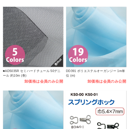
巻/Roll
■AD5035R セミハードチュール 50デニ
DD391 ポリエステルオーガンジー 1m単
ール 約10m (巻)
位 (m)
卸価格は会員のみ公開
卸価格は会員のみ公開