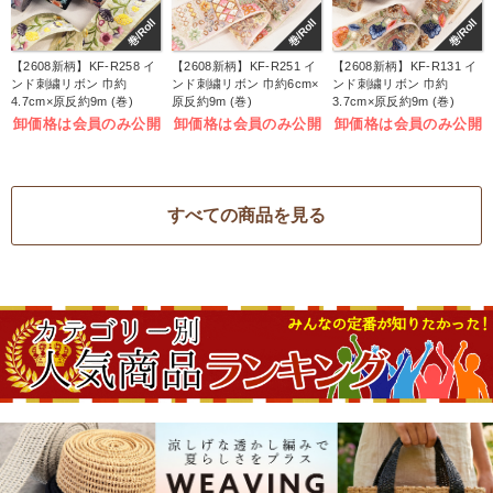
巻/Roll
巻/Roll
巻/Roll
【2608新柄】KF-R258 イ
【2608新柄】KF-R251 イ
【2608新柄】KF-R131 イ
ンド刺繍リボン 巾約
ンド刺繍リボン 巾約6cm×
ンド刺繍リボン 巾約
4.7cm×原反約9m (巻)
原反約9m (巻)
3.7cm×原反約9m (巻)
卸価格は会員のみ公開
卸価格は会員のみ公開
卸価格は会員のみ公開
すべての商品を見る