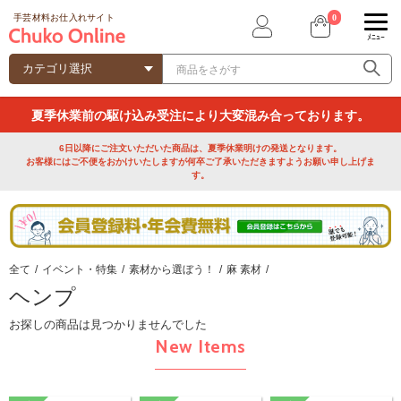
0
手芸材料お仕入れサイト
ﾒﾆｭｰ
夏季休業前の駆け込み受注により大変混み合っております。
6日以降にご注文いただいた商品は、夏季休業明けの発送となります。
お客様にはご不便をおかけいたしますが何卒ご了承いただきますようお願い申し上げま
す。
全て
/
イベント・特集
/
素材から選ぼう！
/
麻 素材
/
ヘンプ
お探しの商品は見つかりませんでした
New Items