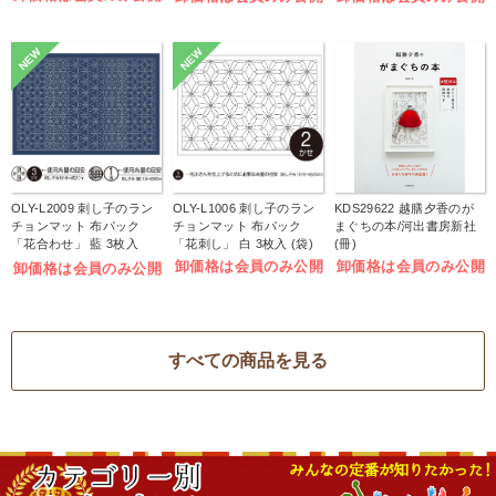
NEW
NEW
OLY-L2009 刺し子のラン
OLY-L1006 刺し子のラン
KDS29622 越膳夕香のが
チョンマット 布パック
チョンマット 布パック
まぐちの本/河出書房新社
「花合わせ」 藍 3枚入
「花刺し」 白 3枚入 (袋)
(冊)
(袋)
卸価格は会員のみ公開
卸価格は会員のみ公開
卸価格は会員のみ公開
すべての商品を見る