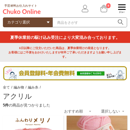
0
手芸材料お仕入れサイト
ﾒﾆｭｰ
夏季休業前の駆け込み受注により大変混み合っております。
6日以降にご注文いただいた商品は、夏季休業明けの発送となります。
お客様にはご不便をおかけいたしますが何卒ご了承いただきますようお願い申し上げま
す。
全て
/
編み物
/
編み糸
/
アクリル
5件
の商品が見つかりました