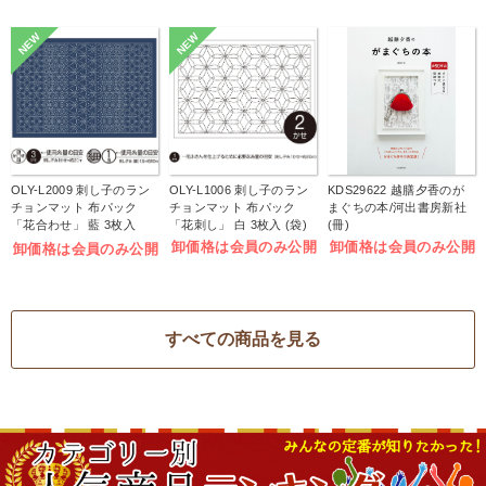
NEW
NEW
OLY-L2009 刺し子のラン
OLY-L1006 刺し子のラン
KDS29622 越膳夕香のが
チョンマット 布パック
チョンマット 布パック
まぐちの本/河出書房新社
「花合わせ」 藍 3枚入
「花刺し」 白 3枚入 (袋)
(冊)
(袋)
卸価格は会員のみ公開
卸価格は会員のみ公開
卸価格は会員のみ公開
すべての商品を見る